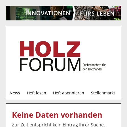
S
News
Heft lesen
Heft abonnieren
Stellenmarkt
u
c
h
Keine Daten vorhanden
e
Zur Zeit entspricht kein Eintrag Ihrer Suche.