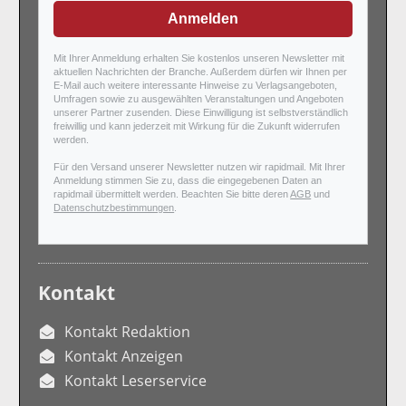
Anmelden
Mit Ihrer Anmeldung erhalten Sie kostenlos unseren Newsletter mit
aktuellen Nachrichten der Branche. Außerdem dürfen wir Ihnen per
E-Mail auch weitere interessante Hinweise zu Verlagsangeboten,
Umfragen sowie zu ausgewählten Veranstaltungen und Angeboten
unserer Partner zusenden. Diese Einwilligung ist selbstverständlich
freiwillig und kann jederzeit mit Wirkung für die Zukunft widerrufen
werden.
Für den Versand unserer Newsletter nutzen wir rapidmail. Mit Ihrer
Anmeldung stimmen Sie zu, dass die eingegebenen Daten an
rapidmail übermittelt werden. Beachten Sie bitte deren
AGB
und
Datenschutzbestimmungen
.
Kontakt
Kontakt Redaktion
Kontakt Anzeigen
Kontakt Leserservice