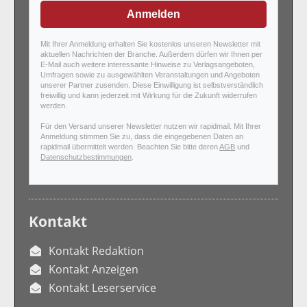
Anmelden
Mit Ihrer Anmeldung erhalten Sie kostenlos unseren Newsletter mit
aktuellen Nachrichten der Branche. Außerdem dürfen wir Ihnen per
E-Mail auch weitere interessante Hinweise zu Verlagsangeboten,
Umfragen sowie zu ausgewählten Veranstaltungen und Angeboten
unserer Partner zusenden. Diese Einwilligung ist selbstverständlich
freiwillig und kann jederzeit mit Wirkung für die Zukunft widerrufen
werden.
Für den Versand unserer Newsletter nutzen wir rapidmail. Mit Ihrer
Anmeldung stimmen Sie zu, dass die eingegebenen Daten an
rapidmail übermittelt werden. Beachten Sie bitte deren
AGB
und
Datenschutzbestimmungen
.
Kontakt
Kontakt Redaktion
Kontakt Anzeigen
Kontakt Leserservice