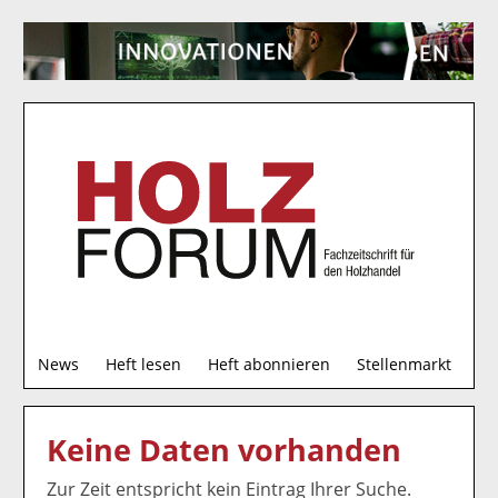
S
News
Heft lesen
Heft abonnieren
Stellenmarkt
u
c
h
Keine Daten vorhanden
e
Zur Zeit entspricht kein Eintrag Ihrer Suche.