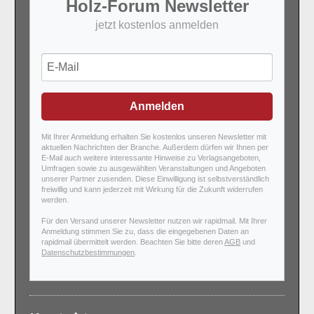
Holz-Forum Newsletter
jetzt kostenlos anmelden
Anmelden
Mit Ihrer Anmeldung erhalten Sie kostenlos unseren Newsletter mit
aktuellen Nachrichten der Branche. Außerdem dürfen wir Ihnen per
E-Mail auch weitere interessante Hinweise zu Verlagsangeboten,
Umfragen sowie zu ausgewählten Veranstaltungen und Angeboten
unserer Partner zusenden. Diese Einwilligung ist selbstverständlich
freiwillig und kann jederzeit mit Wirkung für die Zukunft widerrufen
werden.
Für den Versand unserer Newsletter nutzen wir rapidmail. Mit Ihrer
Anmeldung stimmen Sie zu, dass die eingegebenen Daten an
rapidmail übermittelt werden. Beachten Sie bitte deren
AGB
und
Datenschutzbestimmungen
.