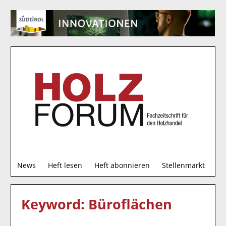
S
News
Heft lesen
Heft abonnieren
Stellenmarkt
u
c
h
Keyword: Büroflächen
e