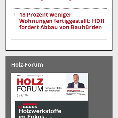
18 Prozent weniger
1
Wohnungen fertiggestellt: HDH
fordert Abbau von Bauhürden
Holz-Forum