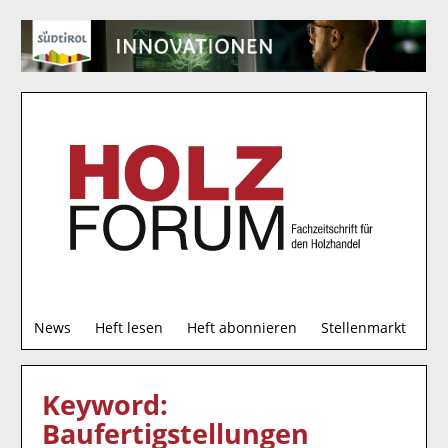
S
News
Heft lesen
Heft abonnieren
Stellenmarkt
u
c
h
Keyword:
e
Baufertigstellungen