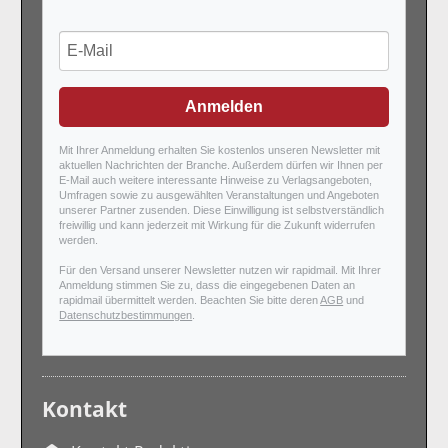
Anmelden
Mit Ihrer Anmeldung erhalten Sie kostenlos unseren Newsletter mit
aktuellen Nachrichten der Branche. Außerdem dürfen wir Ihnen per
E-Mail auch weitere interessante Hinweise zu Verlagsangeboten,
Umfragen sowie zu ausgewählten Veranstaltungen und Angeboten
unserer Partner zusenden. Diese Einwilligung ist selbstverständlich
freiwillig und kann jederzeit mit Wirkung für die Zukunft widerrufen
werden.
Für den Versand unserer Newsletter nutzen wir rapidmail. Mit Ihrer
Anmeldung stimmen Sie zu, dass die eingegebenen Daten an
rapidmail übermittelt werden. Beachten Sie bitte deren
AGB
und
Datenschutzbestimmungen
.
Kontakt