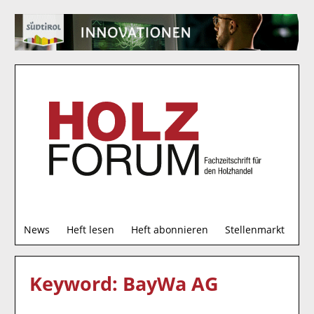
S
News
Heft lesen
Heft abonnieren
Stellenmarkt
u
c
h
Keyword: BayWa AG
e