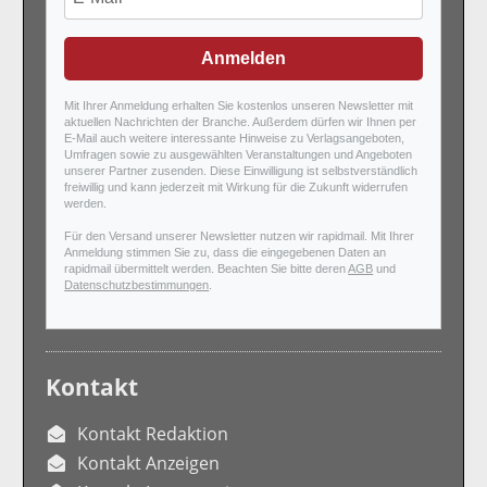
Anmelden
Mit Ihrer Anmeldung erhalten Sie kostenlos unseren Newsletter mit
aktuellen Nachrichten der Branche. Außerdem dürfen wir Ihnen per
E-Mail auch weitere interessante Hinweise zu Verlagsangeboten,
Umfragen sowie zu ausgewählten Veranstaltungen und Angeboten
unserer Partner zusenden. Diese Einwilligung ist selbstverständlich
freiwillig und kann jederzeit mit Wirkung für die Zukunft widerrufen
werden.
Für den Versand unserer Newsletter nutzen wir rapidmail. Mit Ihrer
Anmeldung stimmen Sie zu, dass die eingegebenen Daten an
rapidmail übermittelt werden. Beachten Sie bitte deren
AGB
und
Datenschutzbestimmungen
.
Kontakt
Kontakt Redaktion
Kontakt Anzeigen