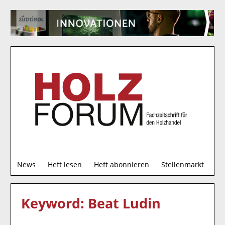
S
News
Heft lesen
Heft abonnieren
Stellenmarkt
u
c
h
Keyword: Beat Ludin
e