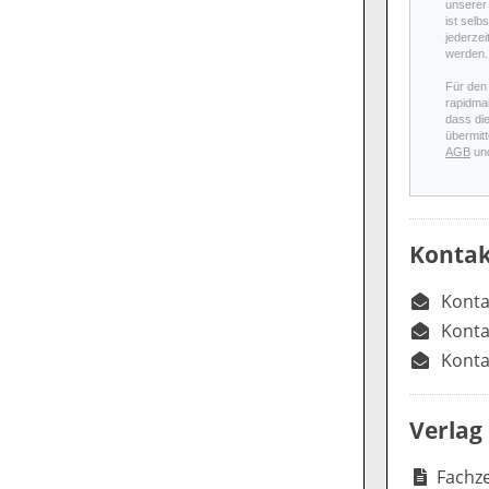
unserer 
ist selb
jederzei
werden.
Für den
rapidmai
dass di
übermitt
AGB
un
Kontak
Konta
Konta
Konta
Verlag
Fachze