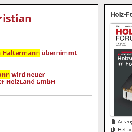
Holz-
istian
n Haltermann
übernimmt
ann
wird neuer
der HolzLand GmbH
Auszug
Heftar