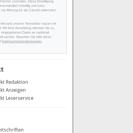
Partner zusenden. Diese Einwilligung
stverständlich freiwillig und kann
t mit Wirkung für die Zukunft widerrufen
 Versand unserer Newsletter nutzen wir
l. Mit Ihrer Anmeldung stimmen Sie zu,
e eingegebenen Daten an rapidmail
elt werden. Beachten Sie bitte deren
d
Datenschutzbestimmungen
.
t
kt Redaktion
kt Anzeigen
kt Leserservice
itschriften