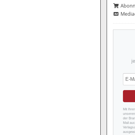
Abon
Media
j
Mit Ihre
unseren 
der Bra
Mail auc
Verlags
ausgewä