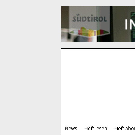
News
Heft lesen
Heft abo