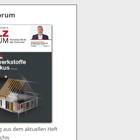
S
u
Forum
c
h
e
 aus dem aktuellen Heft
chiv