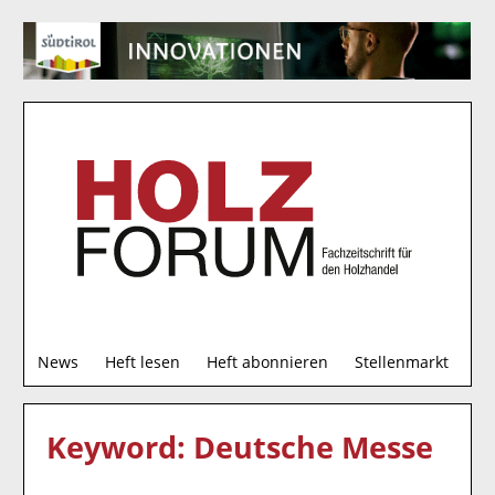
S
News
Heft lesen
Heft abonnieren
Stellenmarkt
u
c
h
Keyword: Deutsche Messe
e