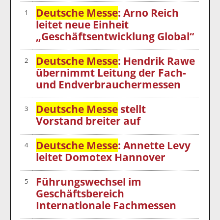
Deutsche Messe
: Arno Reich
1
leitet neue Einheit
„Geschäftsentwicklung Global“
Deutsche Messe
: Hendrik Rawe
2
übernimmt Leitung der Fach-
und Endverbrauchermessen
Deutsche Messe
stellt
3
Vorstand breiter auf
Deutsche Messe
: Annette Levy
4
leitet Domotex Hannover
Führungswechsel im
5
Geschäftsbereich
Internationale Fachmessen