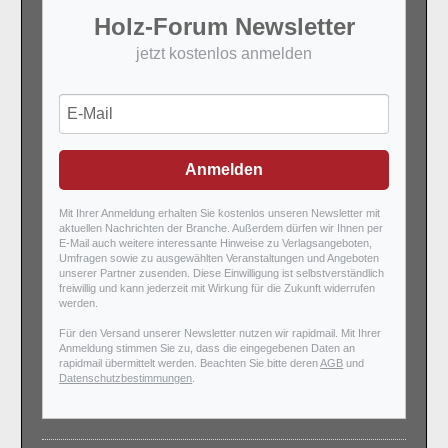
Holz-Forum Newsletter
jetzt kostenlos anmelden
Anmelden
Mit Ihrer Anmeldung erhalten Sie kostenlos unseren Newsletter mit
aktuellen Nachrichten der Branche. Außerdem dürfen wir Ihnen per
E-Mail auch weitere interessante Hinweise zu Verlagsangeboten,
Umfragen sowie zu ausgewählten Veranstaltungen und Angeboten
unserer Partner zusenden. Diese Einwilligung ist selbstverständlich
freiwillig und kann jederzeit mit Wirkung für die Zukunft widerrufen
werden.
Für den Versand unserer Newsletter nutzen wir rapidmail. Mit Ihrer
Anmeldung stimmen Sie zu, dass die eingegebenen Daten an
rapidmail übermittelt werden. Beachten Sie bitte deren
AGB
und
Datenschutzbestimmungen
.