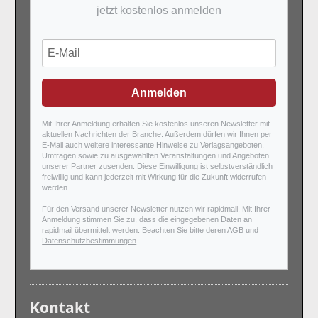
jetzt kostenlos anmelden
Anmelden
Mit Ihrer Anmeldung erhalten Sie kostenlos unseren Newsletter mit
aktuellen Nachrichten der Branche. Außerdem dürfen wir Ihnen per
E-Mail auch weitere interessante Hinweise zu Verlagsangeboten,
Umfragen sowie zu ausgewählten Veranstaltungen und Angeboten
unserer Partner zusenden. Diese Einwilligung ist selbstverständlich
freiwillig und kann jederzeit mit Wirkung für die Zukunft widerrufen
werden.
Für den Versand unserer Newsletter nutzen wir rapidmail. Mit Ihrer
Anmeldung stimmen Sie zu, dass die eingegebenen Daten an
rapidmail übermittelt werden. Beachten Sie bitte deren
AGB
und
Datenschutzbestimmungen
.
Kontakt