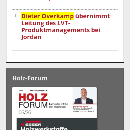
Dieter Overkamp
übernimmt
1
Leitung des LVT-
Produktmanagements bei
Jordan
Holz-Forum