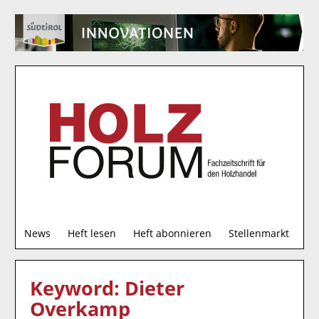
S
News
Heft lesen
Heft abonnieren
Stellenmarkt
u
c
h
Keyword: Dieter
e
Overkamp