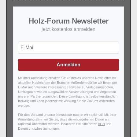
Holz-Forum Newsletter
jetzt kostenlos anmelden
Anmelden
Mit Ihrer Anmeldung erhalten Sie kostenlos unseren Newsletter mit
aktuellen Nachrichten der Branche. Außerdem dürfen wir Ihnen per
E-Mail auch weitere interessante Hinweise zu Verlagsangeboten,
Umfragen sowie zu ausgewählten Veranstaltungen und Angeboten
unserer Partner zusenden. Diese Einwilligung ist selbstverständlich
freiwillig und kann jederzeit mit Wirkung für die Zukunft widerrufen
werden.
Für den Versand unserer Newsletter nutzen wir rapidmail. Mit Ihrer
Anmeldung stimmen Sie zu, dass die eingegebenen Daten an
rapidmail übermittelt werden. Beachten Sie bitte deren
AGB
und
Datenschutzbestimmungen
.