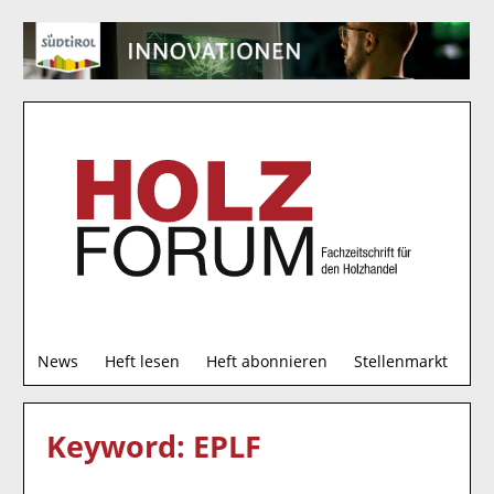
S
News
Heft lesen
Heft abonnieren
Stellenmarkt
u
c
h
Keyword: EPLF
e