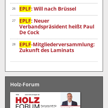
EPLF
: Will nach Brüssel
26
EPLF
: Neuer
27
Verbandspräsident heißt Paul
De Cock
EPLF
-Mitgliederversammlung:
28
Zukunft des Laminats
Holz-Forum