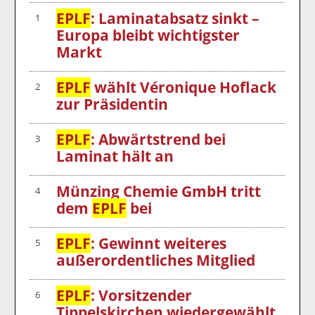
EPLF
: Laminatabsatz sinkt –
1
Europa bleibt wichtigster
Markt
EPLF
wählt Véronique Hoflack
2
zur Präsidentin
EPLF
: Abwärtstrend bei
3
Laminat hält an
Münzing Chemie GmbH tritt
4
dem
EPLF
bei
EPLF
: Gewinnt weiteres
5
außerordentliches Mitglied
EPLF
: Vorsitzender
6
Tippelskirchen wiedergewählt