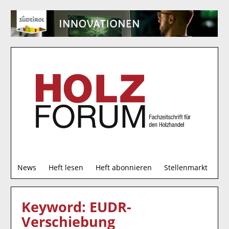
S
News
Heft lesen
Heft abonnieren
Stellenmarkt
u
c
h
Keyword: EUDR-
e
Verschiebung