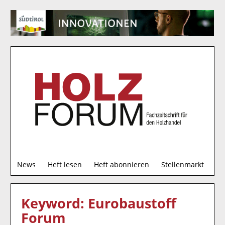
S
News
Heft lesen
Heft abonnieren
Stellenmarkt
u
c
h
Keyword: Eurobaustoff
e
Forum