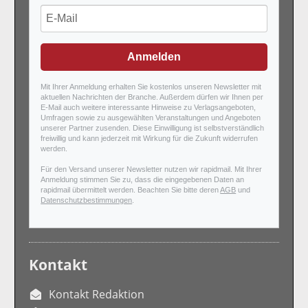
Anmelden
Mit Ihrer Anmeldung erhalten Sie kostenlos unseren Newsletter mit
aktuellen Nachrichten der Branche. Außerdem dürfen wir Ihnen per
E-Mail auch weitere interessante Hinweise zu Verlagsangeboten,
Umfragen sowie zu ausgewählten Veranstaltungen und Angeboten
unserer Partner zusenden. Diese Einwilligung ist selbstverständlich
freiwillig und kann jederzeit mit Wirkung für die Zukunft widerrufen
werden.
Für den Versand unserer Newsletter nutzen wir rapidmail. Mit Ihrer
Anmeldung stimmen Sie zu, dass die eingegebenen Daten an
rapidmail übermittelt werden. Beachten Sie bitte deren
AGB
und
Datenschutzbestimmungen
.
Kontakt
Kontakt Redaktion