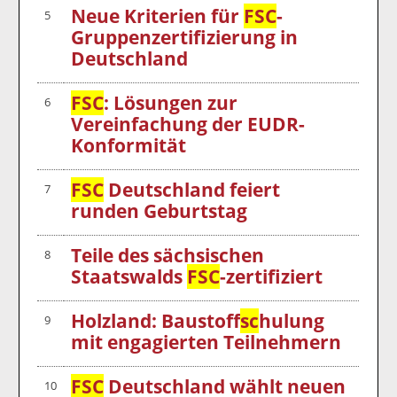
Neue Kriterien für
FSC
-
5
Gruppenzertifizierung in
Deutschland
FSC
: Lösungen zur
6
Vereinfachung der EUDR-
Konformität
FSC
Deutschland feiert
7
runden Geburtstag
Teile des sächsischen
8
Staatswalds
FSC
-zertifiziert
Holzland: Baustof
fsc
hulung
9
mit engagierten Teilnehmern
FSC
Deutschland wählt neuen
10