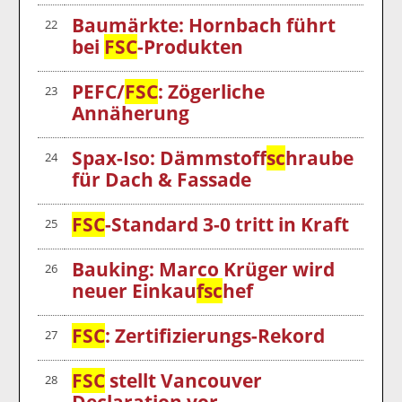
Baumärkte: Hornbach führt
22
bei
FSC
-Produkten
PEFC/
FSC
: Zögerliche
23
Annäherung
Spax-Iso: Dämmstof
fsc
hraube
24
für Dach & Fassade
FSC
-Standard 3-0 tritt in Kraft
25
Bauking: Marco Krüger wird
26
neuer Einkau
fsc
hef
FSC
: Zertifizierungs-Rekord
27
FSC
stellt Vancouver
28
Declaration vor