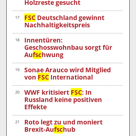
Holzreste gesucht
FSC
Deutschland gewinnt
17
Nachhaltigkeitspreis
Innentüren:
18
Geschosswohnbau sorgt für
Au
fsc
hwung
Sonae Arauco wird Mitglied
19
von
FSC
International
WWF kritisiert
FSC
: In
20
Russland keine positiven
Effekte
Roto legt zu und moniert
21
Brexit-Au
fsc
hub