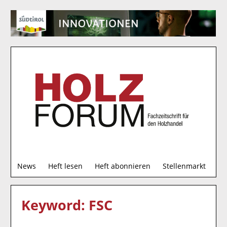
S
News
Heft lesen
Heft abonnieren
Stellenmarkt
u
c
h
Keyword: FSC
e