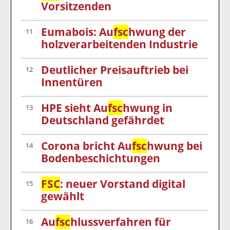
Vorsitzenden
Eumabois: Au
fsc
hwung der
11
holzverarbeitenden Industrie
Deutlicher Preisauftrieb bei
12
Innentüren
HPE sieht Au
fsc
hwung in
13
Deutschland gefährdet
Corona bricht Au
fsc
hwung bei
14
Bodenbeschichtungen
FSC
: neuer Vorstand digital
15
gewählt
Au
fsc
hlussverfahren für
16