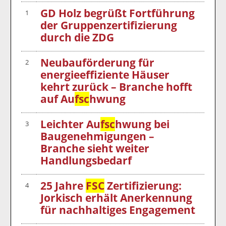
GD Holz begrüßt Fortführung
1
der Gruppenzertifizierung
durch die ZDG
Neubauförderung für
2
energieeffiziente Häuser
kehrt zurück – Branche hofft
auf Au
fsc
hwung
Leichter Au
fsc
hwung bei
3
Baugenehmigungen –
Branche sieht weiter
Handlungsbedarf
25 Jahre
FSC
Zertifizierung:
4
Jorkisch erhält Anerkennung
für nachhaltiges Engagement