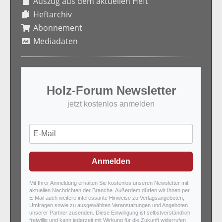
Auszug aus dem aktuellen Heft
Heftarchiv
Abonnement
Mediadaten
Holz-Forum Newsletter
jetzt kostenlos anmelden
Anmelden
Mit Ihrer Anmeldung erhalten Sie kostenlos unseren Newsletter mit
aktuellen Nachrichten der Branche. Außerdem dürfen wir Ihnen per
E-Mail auch weitere interessante Hinweise zu Verlagsangeboten,
Umfragen sowie zu ausgewählten Veranstaltungen und Angeboten
unserer Partner zusenden. Diese Einwilligung ist selbstverständlich
freiwillig und kann jederzeit mit Wirkung für die Zukunft widerrufen