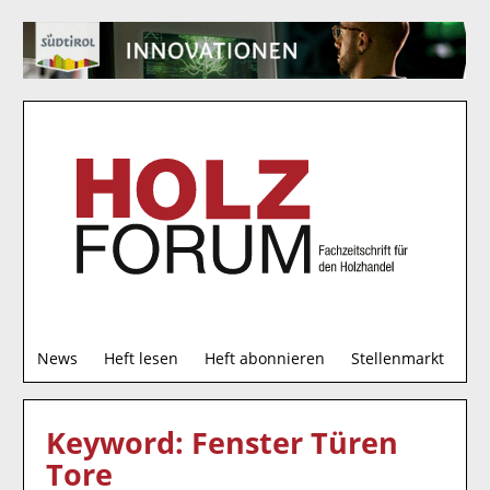
S
News
Heft lesen
Heft abonnieren
Stellenmarkt
u
c
h
Keyword: Fenster Türen
e
Tore