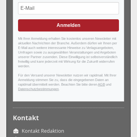
Anmelden
Mit Ihrer Anmeldung erhalten Sie kostenlos unseren Newsletter mit
aktuellen Nachrichten der Branche. Außerdem dürfen wir Ihnen per
E-Mail auch weitere interessante Hinweise zu Verlagsangeboten,
Umfragen sowie zu ausgewählten Veranstaltungen und Angeboten
unserer Partner zusenden. Diese Einwilligung ist selbstverständlich
freiwillig und kann jederzeit mit Wirkung für die Zukunft widerrufen
werden.
Für den Versand unserer Newsletter nutzen wir rapidmail. Mit Ihrer
Anmeldung stimmen Sie zu, dass die eingegebenen Daten an
rapidmail übermittelt werden. Beachten Sie bitte deren
AGB
und
Datenschutzbestimmungen
.
Kontakt
Kontakt Redaktion