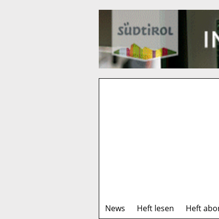
News
Heft lesen
Heft abo