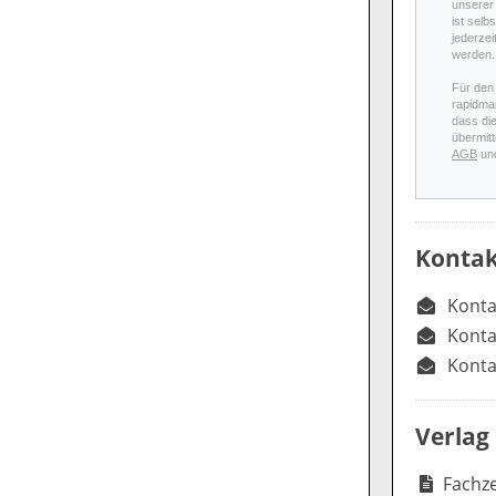
unserer 
ist selb
jederzei
werden.
Für den
rapidmai
dass di
übermitt
AGB
un
Kontak
Konta
Konta
Konta
Verlag
Fachze