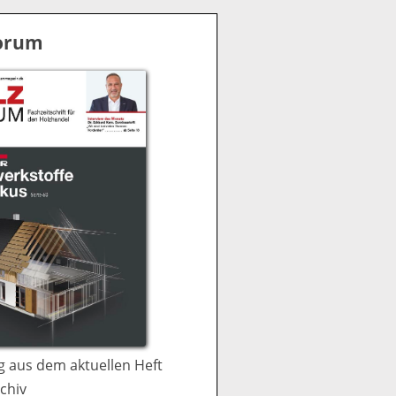
S
u
Forum
c
h
e
 aus dem aktuellen Heft
chiv