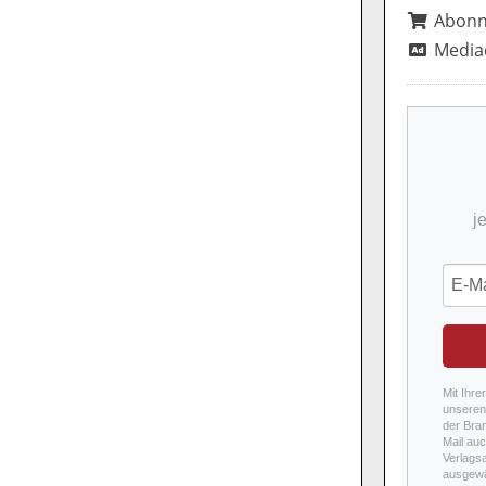
Abon
Media
j
Mit Ihre
unseren 
der Bra
Mail auc
Verlags
ausgewä