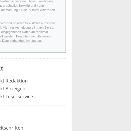
Partner zusenden. Diese Einwilligung
stverständlich freiwillig und kann
t mit Wirkung für die Zukunft widerrufen
 Versand unserer Newsletter nutzen wir
l. Mit Ihrer Anmeldung stimmen Sie zu,
e eingegebenen Daten an rapidmail
elt werden. Beachten Sie bitte deren
d
Datenschutzbestimmungen
.
t
kt Redaktion
kt Anzeigen
kt Leserservice
itschriften