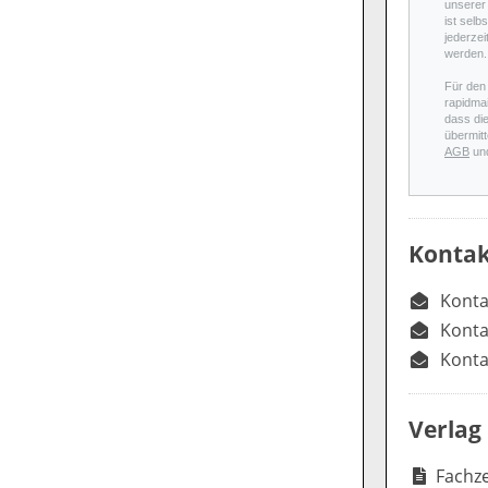
unserer 
ist selb
jederzei
werden.
Für den
rapidmai
dass di
übermitt
AGB
un
Kontak
Konta
Konta
Konta
Verlag
Fachze