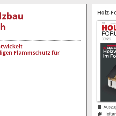
Holz-
lzbau
ch
twickelt
digen Flammschutz für
Auszug
Heftar