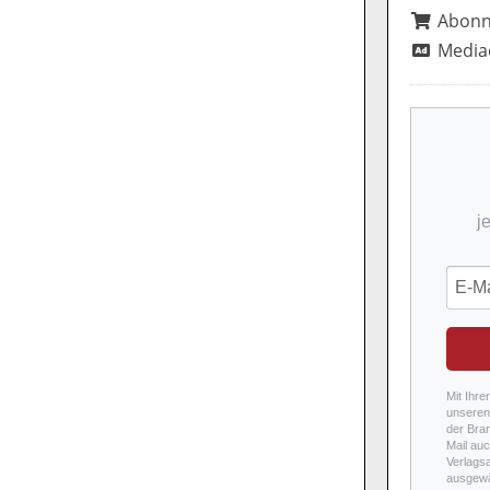
Abon
Media
j
Mit Ihre
unseren 
der Bra
Mail auc
Verlags
ausgewä