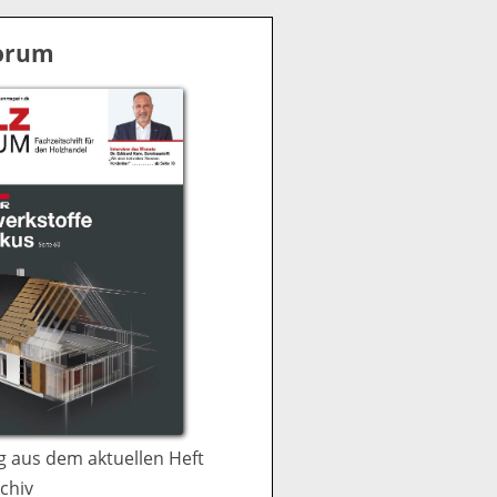
S
u
Forum
c
h
e
 aus dem aktuellen Heft
chiv