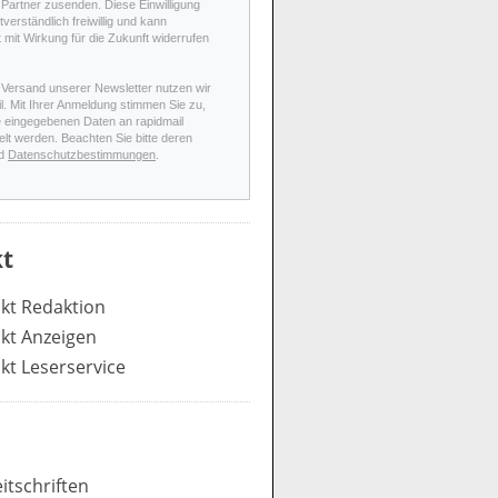
Partner zusenden. Diese Einwilligung
stverständlich freiwillig und kann
t mit Wirkung für die Zukunft widerrufen
 Versand unserer Newsletter nutzen wir
l. Mit Ihrer Anmeldung stimmen Sie zu,
e eingegebenen Daten an rapidmail
elt werden. Beachten Sie bitte deren
d
Datenschutzbestimmungen
.
t
kt Redaktion
kt Anzeigen
kt Leserservice
itschriften