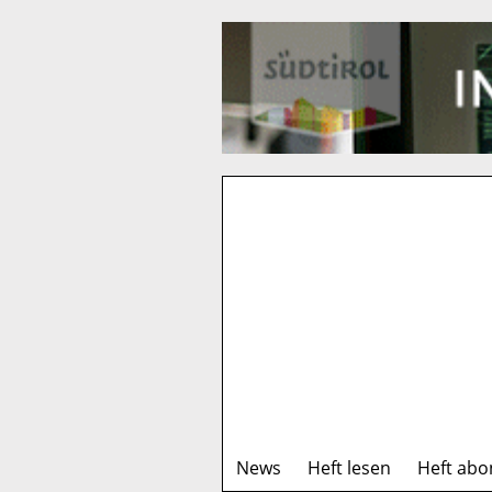
News
Heft lesen
Heft abo