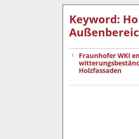
Keyword: Ho
Außenberei
Fraunhofer WKI en
1
witterungsbestän
Holzfassaden