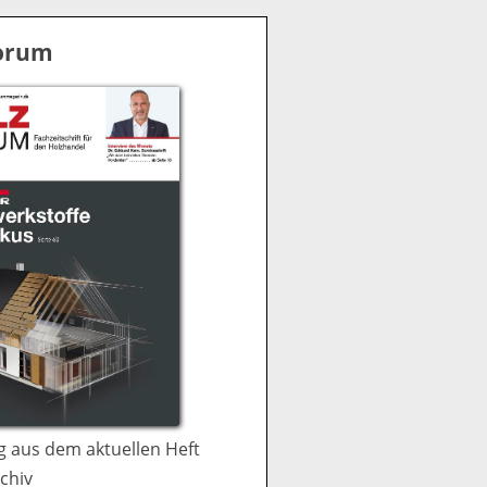
S
u
Forum
c
h
e
 aus dem aktuellen Heft
chiv