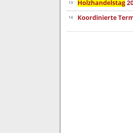
Holzhandelstag
20
13
Koordinierte Ter
14