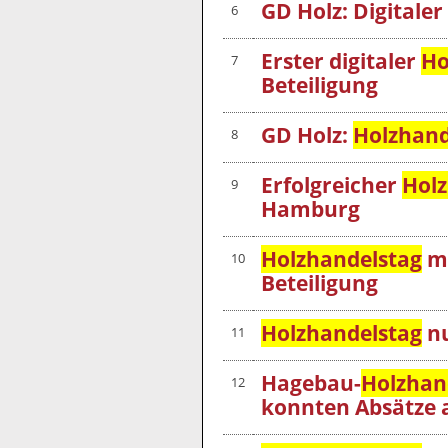
GD Holz: Digitaler
6
Erster digitaler
Ho
7
Beteiligung
GD Holz:
Holzhand
8
Erfolgreicher
Holz
9
Hamburg
Holzhandelstag
mi
10
Beteiligung
Holzhandelstag
nu
11
Hagebau-
Holzhan
12
konnten Absätze 