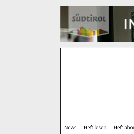
News
Heft lesen
Heft abo