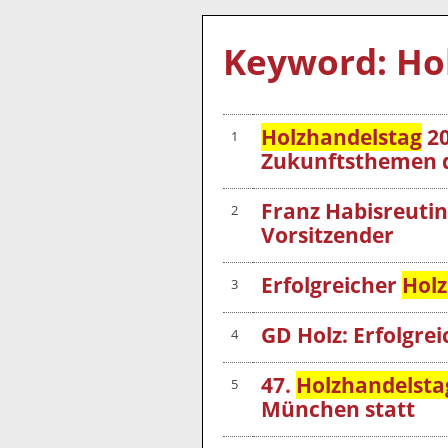
Keyword: Ho
Holzhandelstag
20
1
Zukunftsthemen d
Franz Habisreutin
2
Vorsitzender
Erfolgreicher
Holz
3
GD Holz: Erfolgrei
4
47.
Holzhandelsta
5
München statt