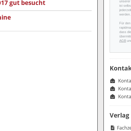
17 gut besucht
unserer 
ist selb
jederzei
werden.
mine
Für den
rapidmai
dass di
übermitt
AGB
un
Kontak
Konta
Konta
Konta
Verlag
Fachze