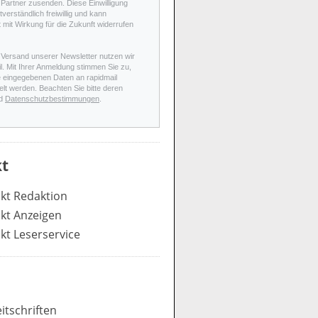
Partner zusenden. Diese Einwilligung
stverständlich freiwillig und kann
t mit Wirkung für die Zukunft widerrufen
 Versand unserer Newsletter nutzen wir
l. Mit Ihrer Anmeldung stimmen Sie zu,
e eingegebenen Daten an rapidmail
elt werden. Beachten Sie bitte deren
d
Datenschutzbestimmungen
.
t
kt Redaktion
kt Anzeigen
kt Leserservice
itschriften