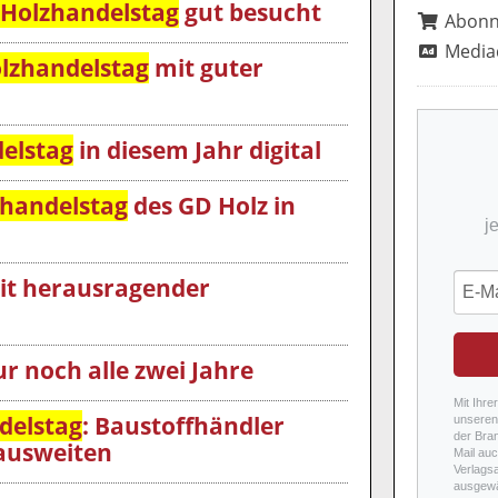
Holzhandelstag
gut besucht
Abon
Media
lzhandelstag
mit guter
elstag
in diesem Jahr digital
handelstag
des GD Holz in
j
t herausragender
r noch alle zwei Jahre
Mit Ihre
delstag
: Baustoffhändler
unseren 
der Bra
ausweiten
Mail auc
Verlags
ausgewä