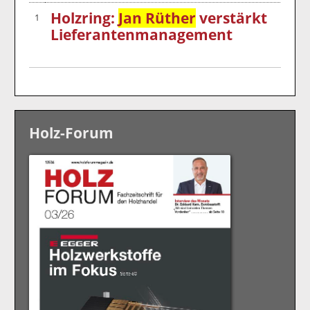
Holzring:
Jan Rüther
verstärkt
1
Lieferantenmanagement
Holz-Forum