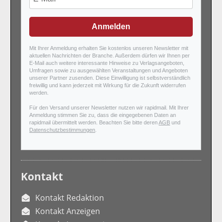
Anmelden
Mit Ihrer Anmeldung erhalten Sie kostenlos unseren Newsletter mit
aktuellen Nachrichten der Branche. Außerdem dürfen wir Ihnen per
E-Mail auch weitere interessante Hinweise zu Verlagsangeboten,
Umfragen sowie zu ausgewählten Veranstaltungen und Angeboten
unserer Partner zusenden. Diese Einwilligung ist selbstverständlich
freiwillig und kann jederzeit mit Wirkung für die Zukunft widerrufen
werden.
Für den Versand unserer Newsletter nutzen wir rapidmail. Mit Ihrer
Anmeldung stimmen Sie zu, dass die eingegebenen Daten an
rapidmail übermittelt werden. Beachten Sie bitte deren
AGB
und
Datenschutzbestimmungen
.
Kontakt
Kontakt Redaktion
Kontakt Anzeigen