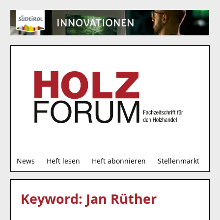
S
News
Heft lesen
Heft abonnieren
Stellenmarkt
u
c
h
Keyword: Jan Rüther
e