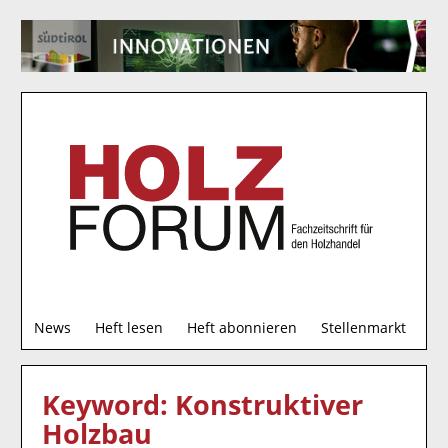
S
News
Heft lesen
Heft abonnieren
Stellenmarkt
u
c
h
Keyword: Konstruktiver
e
Holzbau