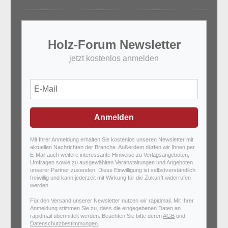
Holz-Forum Newsletter
jetzt kostenlos anmelden
Anmelden
Mit Ihrer Anmeldung erhalten Sie kostenlos unseren Newsletter mit
aktuellen Nachrichten der Branche. Außerdem dürfen wir Ihnen per
E-Mail auch weitere interessante Hinweise zu Verlagsangeboten,
Umfragen sowie zu ausgewählten Veranstaltungen und Angeboten
unserer Partner zusenden. Diese Einwilligung ist selbstverständlich
freiwillig und kann jederzeit mit Wirkung für die Zukunft widerrufen
werden.
Für den Versand unserer Newsletter nutzen wir rapidmail. Mit Ihrer
Anmeldung stimmen Sie zu, dass die eingegebenen Daten an
rapidmail übermittelt werden. Beachten Sie bitte deren
AGB
und
Datenschutzbestimmungen
.