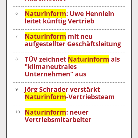
Naturinform
: Uwe Hennlein
6
leitet künftig Vertrieb
Naturinform
mit neu
7
aufgestellter Geschäftsleitung
TÜV zeichnet
Naturinform
als
8
"klimaneutrales
Unternehmen" aus
Jörg Schrader verstärkt
9
Naturinform
-Vertriebsteam
Naturinform
: neuer
10
Vertriebsmitarbeiter