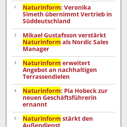
Naturinform
: Veronika
1
Simeth übernimmt Vertrieb in
Süddeutschland
Mikael Gustafsson verstärkt
2
Naturinform
als Nordic Sales
Manager
Naturinform
erweitert
3
Angebot an nachhaltigen
Terrassendielen
Naturinform
: Pia Hobeck zur
4
neuen Geschäftsführerin
ernannt
Naturinform
stärkt den
5
Außendienst