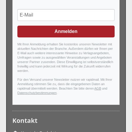
Anmelden
Mit Ihrer Anmeldung erhalten Sie kostenlos unseren Newsletter mit
aktuellen Nachrichten der Branche. Außerdem dürfen wir Ihnen per
E-Mail auch weitere interessante Hinweise zu Verlagsangeboten,
Umfragen sowie zu ausgewählten Veranstaltungen und Angeboten
unserer Partner zusenden. Diese Einwilligung ist selbstverständlich
freiwillig und kann jederzeit mit Wirkung für die Zukunft widerrufen
werden.
Für den Versand unserer Newsletter nutzen wir rapidmail. Mit Ihrer
Anmeldung stimmen Sie zu, dass die eingegebenen Daten an
rapidmail übermittelt werden. Beachten Sie bitte deren
AGB
und
Datenschutzbestimmungen
.
Kontakt