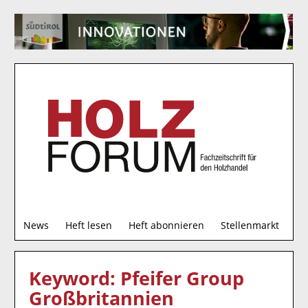
S
News
Heft lesen
Heft abonnieren
Stellenmarkt
u
c
h
Keyword: Pfeifer Group
e
Großbritannien