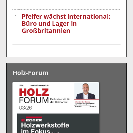
Pfeifer wächst international:
1
Büro und Lager in
Großbritannien
Holz-Forum