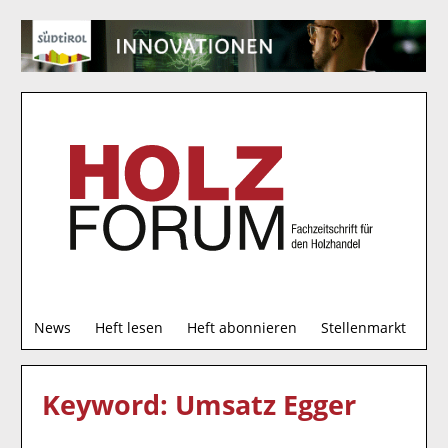
S
News
Heft lesen
Heft abonnieren
Stellenmarkt
u
c
h
Keyword: Umsatz Egger
e