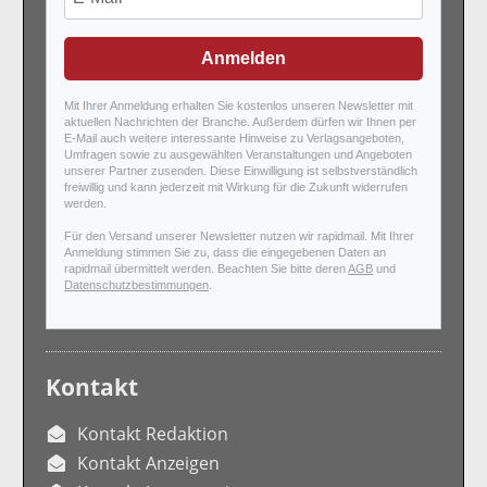
Anmelden
Mit Ihrer Anmeldung erhalten Sie kostenlos unseren Newsletter mit
aktuellen Nachrichten der Branche. Außerdem dürfen wir Ihnen per
E-Mail auch weitere interessante Hinweise zu Verlagsangeboten,
Umfragen sowie zu ausgewählten Veranstaltungen und Angeboten
unserer Partner zusenden. Diese Einwilligung ist selbstverständlich
freiwillig und kann jederzeit mit Wirkung für die Zukunft widerrufen
werden.
Für den Versand unserer Newsletter nutzen wir rapidmail. Mit Ihrer
Anmeldung stimmen Sie zu, dass die eingegebenen Daten an
rapidmail übermittelt werden. Beachten Sie bitte deren
AGB
und
Datenschutzbestimmungen
.
Kontakt
Kontakt Redaktion
Kontakt Anzeigen