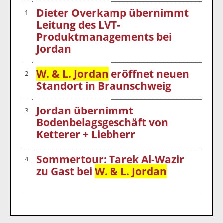
Dieter Overkamp übernimmt
1
Leitung des LVT-
Produktmanagements bei
Jordan
W. & L. Jordan
eröffnet neuen
2
Standort in Braunschweig
Jordan übernimmt
3
Bodenbelagsgeschäft von
Ketterer + Liebherr
Sommertour: Tarek Al-Wazir
4
zu Gast bei
W. & L. Jordan