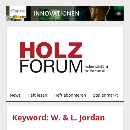
S
News
Heft lesen
Heft abonnieren
Stellenmarkt
u
c
h
Keyword: W. & L. Jordan
e