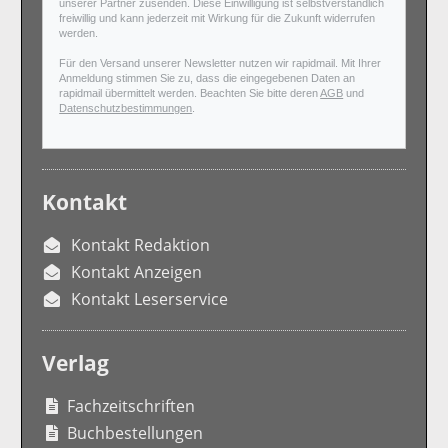
unserer Partner zusenden. Diese Einwilligung ist selbstverständlich
freiwillig und kann jederzeit mit Wirkung für die Zukunft widerrufen
werden.
Für den Versand unserer Newsletter nutzen wir rapidmail. Mit Ihrer
Anmeldung stimmen Sie zu, dass die eingegebenen Daten an
rapidmail übermittelt werden. Beachten Sie bitte deren
AGB
und
Datenschutzbestimmungen
.
Kontakt
Kontakt Redaktion
Kontakt Anzeigen
Kontakt Leserservice
Verlag
Fachzeitschriften
Buchbestellungen