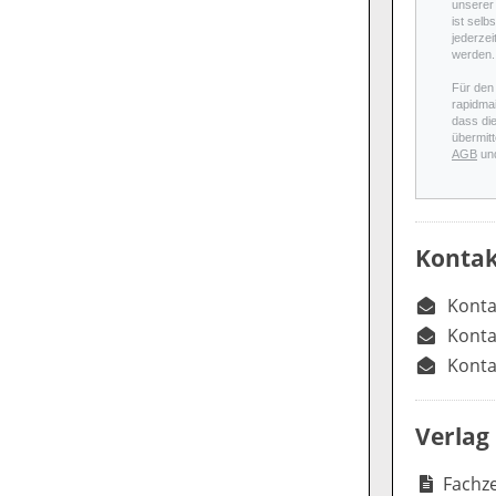
unserer 
ist selb
jederzei
werden.
Für den
rapidmai
dass di
übermitt
AGB
un
Kontak
Konta
Konta
Konta
Verlag
Fachze