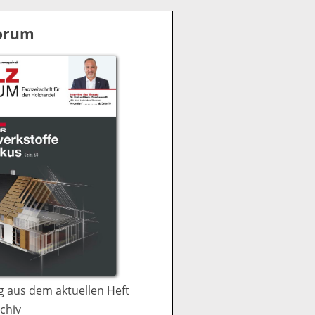
S
u
Forum
c
h
e
 aus dem aktuellen Heft
chiv