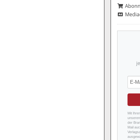
Abon
Media
j
Mit Ihre
unseren 
der Bra
Mail auc
Verlags
ausgewä