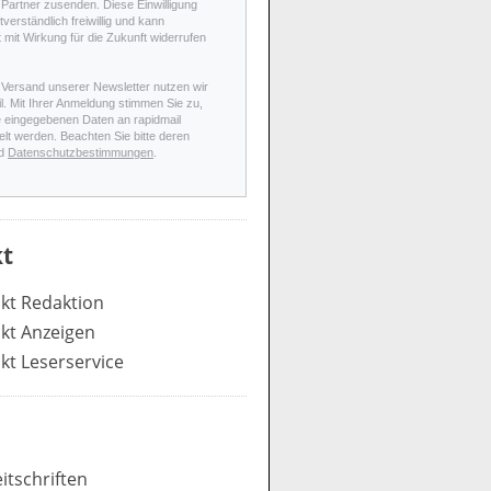
Partner zusenden. Diese Einwilligung
stverständlich freiwillig und kann
t mit Wirkung für die Zukunft widerrufen
 Versand unserer Newsletter nutzen wir
l. Mit Ihrer Anmeldung stimmen Sie zu,
e eingegebenen Daten an rapidmail
elt werden. Beachten Sie bitte deren
d
Datenschutzbestimmungen
.
t
kt Redaktion
kt Anzeigen
kt Leserservice
itschriften