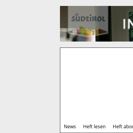
News
Heft lesen
Heft abo