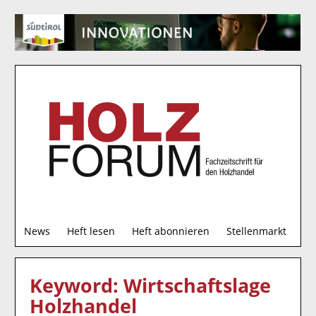
S
News
Heft lesen
Heft abonnieren
Stellenmarkt
u
c
h
Keyword: Wirtschaftslage
e
Holzhandel