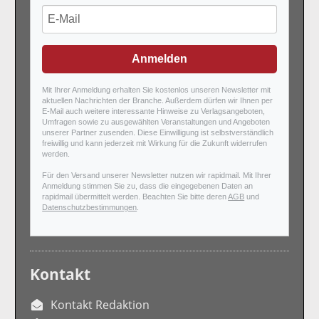
Anmelden
Mit Ihrer Anmeldung erhalten Sie kostenlos unseren Newsletter mit
aktuellen Nachrichten der Branche. Außerdem dürfen wir Ihnen per
E-Mail auch weitere interessante Hinweise zu Verlagsangeboten,
Umfragen sowie zu ausgewählten Veranstaltungen und Angeboten
unserer Partner zusenden. Diese Einwilligung ist selbstverständlich
freiwillig und kann jederzeit mit Wirkung für die Zukunft widerrufen
werden.
Für den Versand unserer Newsletter nutzen wir rapidmail. Mit Ihrer
Anmeldung stimmen Sie zu, dass die eingegebenen Daten an
rapidmail übermittelt werden. Beachten Sie bitte deren
AGB
und
Datenschutzbestimmungen
.
Kontakt
Kontakt Redaktion