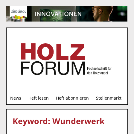
S
News
Heft lesen
Heft abonnieren
Stellenmarkt
u
c
h
Keyword: Wunderwerk
e