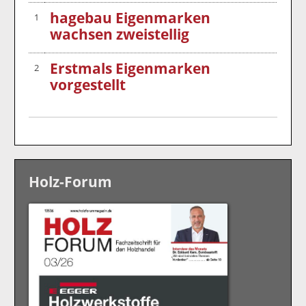
hagebau Eigenmarken
1
wachsen zweistellig
Erstmals Eigenmarken
2
vorgestellt
Holz-Forum