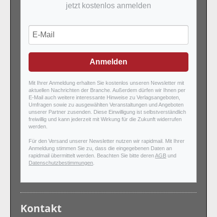
jetzt kostenlos anmelden
Anmelden
Mit Ihrer Anmeldung erhalten Sie kostenlos unseren Newsletter mit
aktuellen Nachrichten der Branche. Außerdem dürfen wir Ihnen per
E-Mail auch weitere interessante Hinweise zu Verlagsangeboten,
Umfragen sowie zu ausgewählten Veranstaltungen und Angeboten
unserer Partner zusenden. Diese Einwilligung ist selbstverständlich
freiwillig und kann jederzeit mit Wirkung für die Zukunft widerrufen
werden.
Für den Versand unserer Newsletter nutzen wir rapidmail. Mit Ihrer
Anmeldung stimmen Sie zu, dass die eingegebenen Daten an
rapidmail übermittelt werden. Beachten Sie bitte deren
AGB
und
Datenschutzbestimmungen
.
Kontakt