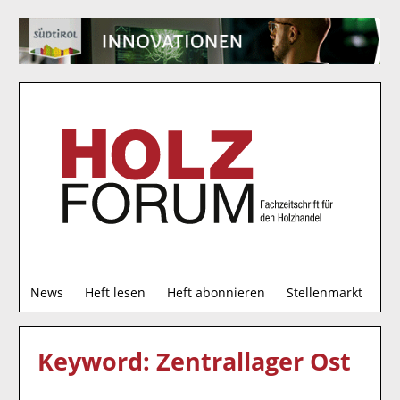
S
News
Heft lesen
Heft abonnieren
Stellenmarkt
u
c
h
Keyword: Zentrallager Ost
e