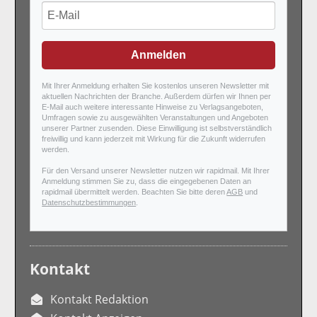
Anmelden
Mit Ihrer Anmeldung erhalten Sie kostenlos unseren Newsletter mit
aktuellen Nachrichten der Branche. Außerdem dürfen wir Ihnen per
E-Mail auch weitere interessante Hinweise zu Verlagsangeboten,
Umfragen sowie zu ausgewählten Veranstaltungen und Angeboten
unserer Partner zusenden. Diese Einwilligung ist selbstverständlich
freiwillig und kann jederzeit mit Wirkung für die Zukunft widerrufen
werden.
Für den Versand unserer Newsletter nutzen wir rapidmail. Mit Ihrer
Anmeldung stimmen Sie zu, dass die eingegebenen Daten an
rapidmail übermittelt werden. Beachten Sie bitte deren
AGB
und
Datenschutzbestimmungen
.
Kontakt
Kontakt Redaktion