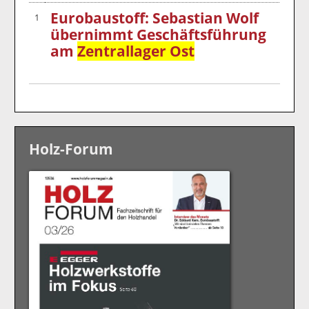
Eurobaustoff: Sebastian Wolf
1
übernimmt Geschäftsführung
am
Zentrallager Ost
Holz-Forum