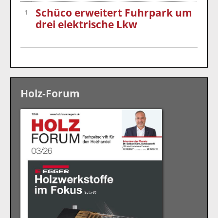
Schüco erweitert Fuhrpark um
1
drei elektrische Lkw
Holz-Forum