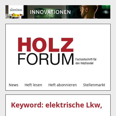
S
News
Heft lesen
Heft abonnieren
Stellenmarkt
u
c
h
Keyword: elektrische Lkw,
e