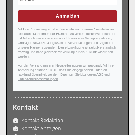
Anmelden
Mit Ihrer Anmeldung erhalten Sie kostenlos unseren Newsletter mit
aktuellen Nachrichten der Branche. Außerdem dürfen wir Ihnen per
E-Mail auch weitere interessante Hinweise zu Verlagsangeboten,
Umfragen sowie zu ausgewählten Veranstaltungen und Angeboten
unserer Partner zusenden. Diese Einwilligung ist selbstverständlich
freiwillig und kann jederzeit mit Wirkung für die Zukunft widerrufen
werden.
Für den Versand unserer Newsletter nutzen wir rapidmail. Mit Ihrer
Anmeldung stimmen Sie zu, dass die eingegebenen Daten an
rapidmail übermittelt werden. Beachten Sie bitte deren
AGB
und
Datenschutzbestimmungen
.
Kontakt
Kontakt Redaktion
Kontakt Anzeigen