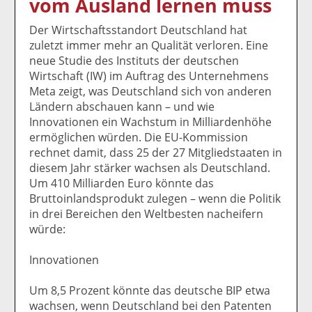
vom Ausland lernen muss
k
k
k
k
k
el
el
el
el
el
Der Wirtschaftsstandort Deutschland hat
a
t
a
p
D
zuletzt immer mehr an Qualität verloren. Eine
uf
wi
uf
er
ru
neue Studie des Instituts der deutschen
F
tt
Li
E
ck
Wirtschaft (IW) im Auftrag des Unternehmens
ac
er
n
m
e
Meta zeigt, was Deutschland sich von anderen
e
n
k
ai
n
Ländern abschauen kann – und wie
b
e
l
Innovationen ein Wachstum in Milliardenhöhe
o
di
v
ermöglichen würden. Die EU-Kommission
o
n
er
rechnet damit, dass 25 der 27 Mitgliedstaaten in
k
te
se
diesem Jahr stärker wachsen als Deutschland.
te
il
n
Um 410 Milliarden Euro könnte das
il
e
d
Bruttoinlandsprodukt zulegen – wenn die Politik
e
n
e
in drei Bereichen den Weltbesten nacheifern
n
n
würde:
Innovationen
Um 8,5 Prozent könnte das deutsche BIP etwa
wachsen, wenn Deutschland bei den Patenten