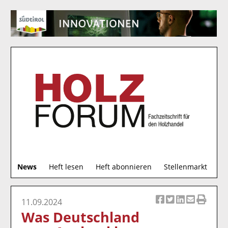
S
News
Heft lesen
Heft abonnieren
Stellenmarkt
u
c
h
11.09.2024
Ar
Ar
Ar
Ar
Ar
e
Was Deutschland
ti
ti
ti
ti
ti