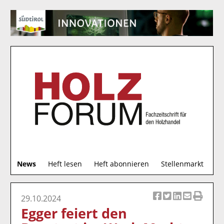
S
News
Heft lesen
Heft abonnieren
Stellenmarkt
u
c
h
29.10.2024
Ar
Ar
Ar
Ar
Ar
e
Egger feiert den
ti
ti
ti
ti
ti