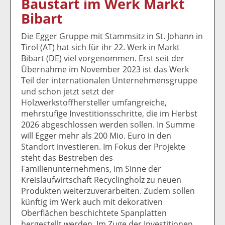
Baustart im Werk Markt
k
k
k
k
k
Bibart
el
el
el
el
el
a
t
a
p
D
Die Egger Gruppe mit Stammsitz in St. Johann in
uf
wi
uf
er
ru
Tirol (AT) hat sich für ihr 22. Werk in Markt
F
tt
Li
E
ck
Bibart (DE) viel vorgenommen. Erst seit der
ac
er
n
m
e
Übernahme im November 2023 ist das Werk
e
n
k
ai
n
Teil der internationalen Unternehmensgruppe
b
e
l
und schon jetzt setzt der
o
di
v
Holzwerkstoffhersteller umfangreiche,
o
n
er
mehrstufige Investitionsschritte, die im Herbst
k
te
se
2026 abgeschlossen werden sollen. In Summe
te
il
n
will Egger mehr als 200 Mio. Euro in den
il
e
d
Standort investieren. Im Fokus der Projekte
e
n
e
steht das Bestreben des
n
n
Familienunternehmens, im Sinne der
Kreislaufwirtschaft Recyclingholz zu neuen
Produkten weiterzuverarbeiten. Zudem sollen
künftig im Werk auch mit dekorativen
Oberflächen beschichtete Spanplatten
hergestellt werden. Im Zuge der Investitionen