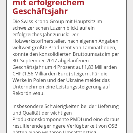
mit erfolgreichem
k
k
k
k
k
Geschäftsjahr
el
el
el
el
el
a
t
a
p
D
Die Swiss Krono Group mit Hauptsitz im
uf
wi
uf
er
ru
schweizerischen Luzern blickt auf ein
F
tt
Li
E
ck
erfolgreiches Jahr zurück: Der
ac
er
n
m
e
Holzwerkstoffhersteller, nach eigenen Angaben
e
n
k
ai
n
weltweit größte Produzent von Laminatböden,
b
e
l
konnte den konsolidierten Bruttoumsatz im per
o
di
v
30. September 2017 abgelaufenen
o
n
er
Geschäftsjahr um 4 Prozent auf 1,83 Milliarden
k
te
se
CHF (1,56 Milliarden Euro) steigern. Für die
te
il
n
Werke in Polen und der Ukraine meldet das
il
e
d
Unternehmen eine Leistungssteigerung auf
e
n
e
Rekordniveau.
n
n
Insbesondere Schwierigkeiten bei der Lieferung
und Qualität der wichtigen
Produktionskomponente PMDI und eine daraus
resultierende geringere Verfügbarkeit von OSB
hätten einen weiteren Umsatzanstieg