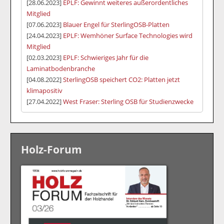
[28.06.2023]
EPLF: Gewinnt weiteres außerordentliches
Mitglied
[07.06.2023]
Blauer Engel für SterlingOSB-Platten
[24.04.2023]
EPLF: Wemhöner Surface Technologies wird
Mitglied
[02.03.2023]
EPLF: Schwieriges Jahr für die
Laminatbodenbranche
[04.08.2022]
SterlingOSB speichert CO2: Platten jetzt
klimapositiv
[27.04.2022]
West Fraser: Sterling OSB für Studienzwecke
Holz-Forum