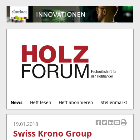
S
News
Heft lesen
Heft abonnieren
Stellenmarkt
u
c
h
19.01.2018
Ar
Ar
Ar
Ar
Ar
e
Swiss Krono Group
ti
ti
ti
ti
ti