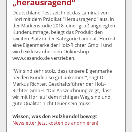
„herausragend“
k
k
k
k
k
el
el
el
el
el
Deutschland Test zeichnet das Laminat von
a
t
a
p
D
Hori mit dem Prädikat "Herausragend" aus. In
uf
wi
uf
er
ru
der Markenstudie 2018, einer groß angelegten
F
tt
Li
E
ck
Kundenumfrage, belegt das Produkt den
ac
er
n
m
e
zweiten Platz in der Kategorie Laminat. Hori ist
e
n
k
ai
n
eine Eigenmarke der Holz-Richter GmbH und
b
e
l
wird exklusiv über den Onlineshop
o
di
v
www.casando.de vertrieben.
o
n
er
k
te
se
"Wir sind sehr stolz, dass unsere Eigenmarke
te
il
n
bei den Kunden so gut ankommt", sagt Dr.
il
e
d
Markus Richter, Geschäftsführer der Holz-
e
n
e
Richter GmbH. "Die Auszeichnung zeigt, dass
n
n
wir mit Hori auf dem richtigen Weg sind und
gute Qualität nicht teuer sein muss."
Wissen, was den Holzhandel bewegt –
Newsletter jetzt kostenlos anonnieren!