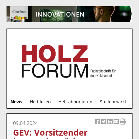
S
News
Heft lesen
Heft abonnieren
Stellenmarkt
u
c
h
09.04.2024
Ar
Ar
Ar
Ar
Ar
e
GEV: Vorsitzender
ti
ti
ti
ti
ti