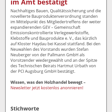
im Amt bestätigt
k
k
k
k
k
el
el
el
el
el
Nachhaltiges Bauen, Qualitätssicherung und die
a
t
a
p
D
novellierte Bauproduktenverordnung standen
uf
wi
uf
er
ru
im Mittelpunkt des Mitgliedertreffens der weiter
F
tt
Li
E
ck
expandierenden GEV – Gemeinschaft
ac
er
n
m
e
Emissionskontrollierte Verlegewerkstoffe,
e
n
k
ai
n
Klebstoffe und Bauprodukte e. V., das kürzlich
b
e
l
auf Kloster Haydau bei Kassel stattfand. Bei den
o
di
v
Neuwahlen des Vorstands wurden Stefan
o
n
er
Neuberger von der Pallmann GmbH als
k
te
se
Vorsitzender wiedergewählt und an der Spitze
te
il
n
des Technischen Beirats Hartmut Urbath von
il
e
d
der PCI Augsburg GmbH bestätigt.
e
n
e
n
n
Wissen, was den Holzhandel bewegt –
Newsletter jetzt kostenlos anonnieren!
Stichworte