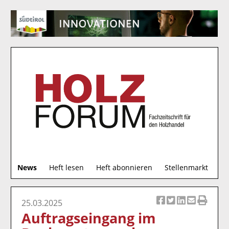
S
News
Heft lesen
Heft abonnieren
Stellenmarkt
u
c
h
25.03.2025
Ar
Ar
Ar
Ar
Ar
e
Auftragseingang im
ti
ti
ti
ti
ti