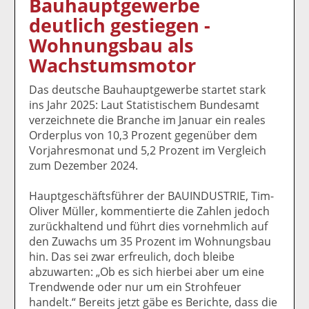
Bauhauptgewerbe
k
k
k
k
k
deutlich gestiegen -
el
el
el
el
el
a
t
a
p
D
Wohnungsbau als
uf
wi
uf
er
ru
Wachstumsmotor
F
tt
Li
E
ck
ac
er
n
m
e
Das deutsche Bauhauptgewerbe startet stark
e
n
k
ai
n
ins Jahr 2025: Laut Statistischem Bundesamt
b
e
l
verzeichnete die Branche im Januar ein reales
o
di
v
Orderplus von 10,3 Prozent gegenüber dem
o
n
er
Vorjahresmonat und 5,2 Prozent im Vergleich
k
te
se
zum Dezember 2024.
te
il
n
il
e
d
Hauptgeschäftsführer der BAUINDUSTRIE, Tim-
e
n
e
Oliver Müller, kommentierte die Zahlen jedoch
n
n
zurückhaltend und führt dies vornehmlich auf
den Zuwachs um 35 Prozent im Wohnungsbau
hin. Das sei zwar erfreulich, doch bleibe
abzuwarten: „Ob es sich hierbei aber um eine
Trendwende oder nur um ein Strohfeuer
handelt.“ Bereits jetzt gäbe es Berichte, dass die