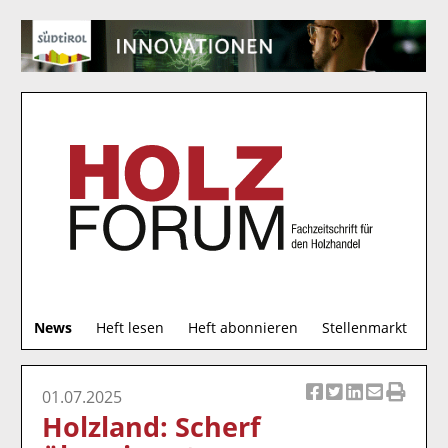
S
News
Heft lesen
Heft abonnieren
Stellenmarkt
u
c
h
01.07.2025
Ar
Ar
Ar
Ar
Ar
e
Holzland: Scherf
ti
ti
ti
ti
ti