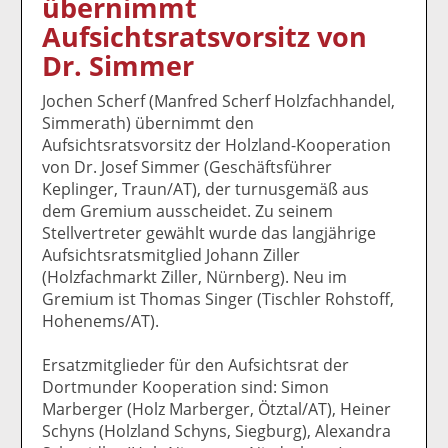
übernimmt
k
k
k
k
k
Aufsichtsratsvorsitz von
el
el
el
el
el
a
t
a
p
D
Dr. Simmer
uf
wi
uf
er
ru
F
tt
Li
E
ck
Jochen Scherf (Manfred Scherf Holzfachhandel,
ac
er
n
m
e
Simmerath) übernimmt den
e
n
k
ai
n
Aufsichtsratsvorsitz der Holzland-Kooperation
b
e
l
von Dr. Josef Simmer (Geschäftsführer
o
di
v
Keplinger, Traun/AT), der turnusgemäß aus
o
n
er
dem Gremium ausscheidet. Zu seinem
k
te
se
Stellvertreter gewählt wurde das langjährige
te
il
n
Aufsichtsratsmitglied Johann Ziller
il
e
d
(Holzfachmarkt Ziller, Nürnberg). Neu im
e
n
e
Gremium ist Thomas Singer (Tischler Rohstoff,
n
n
Hohenems/AT).
Ersatzmitglieder für den Aufsichtsrat der
Dortmunder Kooperation sind: Simon
Marberger (Holz Marberger, Ötztal/AT), Heiner
Schyns (Holzland Schyns, Siegburg), Alexandra