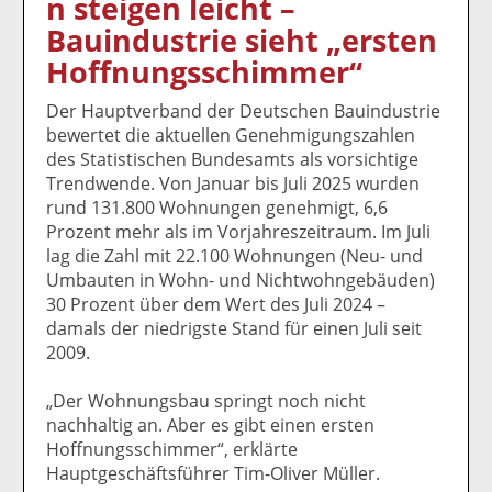
n steigen leicht –
k
k
k
k
k
Bauindustrie sieht „ersten
el
el
el
el
el
a
t
a
p
D
Hoffnungsschimmer“
uf
wi
uf
er
ru
F
tt
Li
E
ck
Der Hauptverband der Deutschen Bauindustrie
ac
er
n
m
e
bewertet die aktuellen Genehmigungszahlen
e
n
k
ai
n
des Statistischen Bundesamts als vorsichtige
b
e
l
Trendwende. Von Januar bis Juli 2025 wurden
o
di
v
rund 131.800 Wohnungen genehmigt, 6,6
o
n
er
Prozent mehr als im Vorjahreszeitraum. Im Juli
k
te
se
lag die Zahl mit 22.100 Wohnungen (Neu- und
te
il
n
Umbauten in Wohn- und Nichtwohngebäuden)
il
e
d
30 Prozent über dem Wert des Juli 2024 –
e
n
e
damals der niedrigste Stand für einen Juli seit
n
n
2009.
„Der Wohnungsbau springt noch nicht
nachhaltig an. Aber es gibt einen ersten
Hoffnungsschimmer“, erklärte
Hauptgeschäftsführer Tim-Oliver Müller.