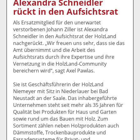
Alexandra Schneidler
k
k
k
k
k
rückt in den Aufsichtsrat
el
el
el
el
el
a
t
a
p
D
Als Ersatzmitglied für den unerwartet
uf
wi
uf
er
ru
verstorbenen Johann Ziller ist Alexandra
F
tt
Li
E
ck
Schneidler in den Aufsichtsrat der HolzLand
ac
er
n
m
e
nachgerückt. „Wir freuen uns sehr, dass sie das
e
n
k
ai
n
Amt übernimmt und die Arbeit des
b
e
l
Aufsichtsrats durch ihre Expertise und ihre
o
di
v
Vernetzung in die HolzLand-Community
o
n
er
bereichern wird“, sagt Axel Pawlas.
k
te
se
te
il
n
Sie ist Geschäftsführerin der HolzLand
il
e
d
Niemeyer mit Sitz in Niederlauer bei Bad
e
n
e
Neustadt an der Saale. Das inhabergeführte
n
n
Unternehmen steht seit mehr als 35 Jahren für
Qualität bei Produkten für Haus und Garten
sowie rund um das Bauen mit Holz. Zum
Sortiment zählen neben Holzprodukten auch
Dämmstoffe, Trockenbauprodukte und
Fassadensysteme für Privat- und