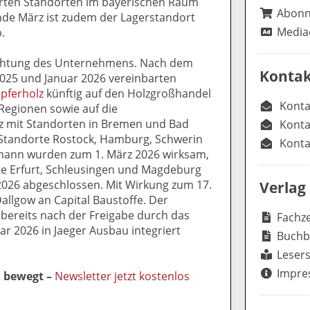
hrten Standorten im bayerischen Raum
Abon
Ende März ist zudem der Lagerstandort
Media
.
ichtung des Unternehmens. Nach dem
Kontak
025 und Januar 2026 vereinbarten
öpferholz
künftig auf den Holzgroßhandel
Konta
Regionen sowie auf die
z mit Standorten in Bremen und Bad
Konta
Standorte Rostock, Hamburg, Schwerin
Konta
mann wurden zum 1. März 2026 wirksam,
te Erfurt, Schleusingen und Magdeburg
 2026 abgeschlossen. Mit Wirkung zum 17.
Verlag
Dallgow an Capital Baustoffe. Der
bereits nach der Freigabe durch das
Fachze
r 2026 in Jaeger Ausbau integriert
Buchb
Lesers
Impre
l bewegt –
Newsletter jetzt kostenlos