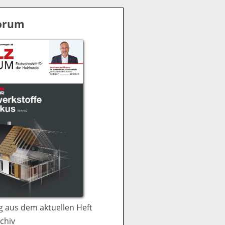
S
u
Forum
c
h
e
 aus dem aktuellen Heft
chiv