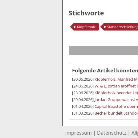
Stichworte
Klöpferholz
Standortschließun
Folgende Artikel könnten
[30.06.2026]
Klöpferholz: Manfred M
[24.06.2026]
W. & L. Jordan eröffnet
[23.06.2026]
Klöpferholz beendet Ü
[29.04.2026]
Jordan Gruppe wächst w
[01.04.2026]
Capital Baustoffe über
[31.03.2026]
Becher bündelt Standor
Impressum
|
Datenschutz
|
Al