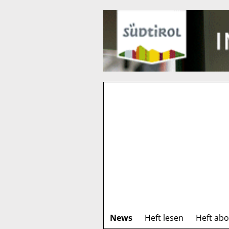
News
Heft lesen
Heft ab