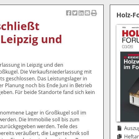
Holz-
Ar
Ar
Ar
Ar
Ar
schließt
ti
ti
ti
ti
ti
k
k
k
k
k
 Leipzig und
el
el
el
el
el
a
t
a
p
D
uf
wi
uf
er
ru
F
tt
Li
E
ck
erlassung in Leipzig und den
ac
er
n
m
e
oßkugel. Die Verkaufsniederlassung mit
e
n
k
ai
n
eits geschlossen. Das Leistungslager in
b
e
l
er Planung noch bis Ende Juni in Betrieb
o
di
v
eben. Für beide Standorte fand sich kein
o
n
er
k
te
se
te
il
n
enommene Lager in Großkugel soll im
il
e
d
erden. Die Immobilie soll bis zum
e
n
e
 zurückgegeben werden. Teile des
n
n
Auszug
eits veräußert, die Lagertechnik soll
Heftar