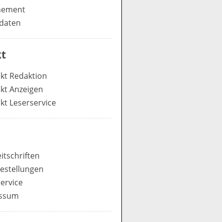
nement
daten
t
kt Redaktion
kt Anzeigen
kt Leserservice
itschriften
estellungen
ervice
ssum