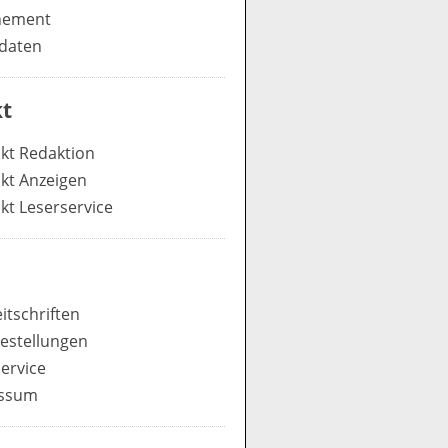
nement
daten
t
kt Redaktion
kt Anzeigen
kt Leserservice
itschriften
estellungen
ervice
ssum