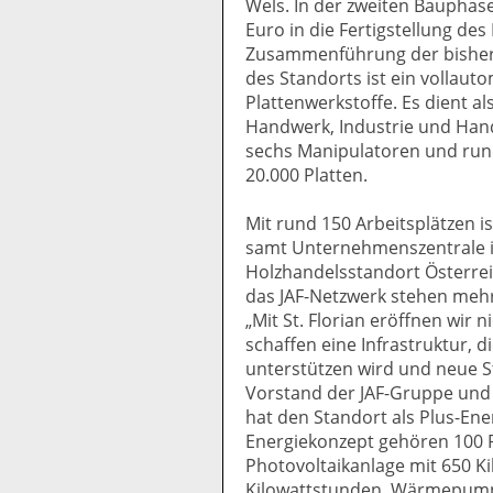
Wels. In der zweiten Bauphase
Euro in die Fertigstellung d
Zusammenführung der bisheri
des Standorts ist ein vollauto
Plattenwerkstoffe. Es dient al
Handwerk, Industrie und Hand
sechs Manipulatoren und rund 
20.000 Platten.
Mit rund 150 Arbeitsplätzen is
samt Unternehmenszentrale i
Holzhandelsstandort Österreic
das JAF-Netzwerk stehen mehr 
„Mit St. Florian eröffnen wir 
schaffen eine Infrastruktur,
unterstützen wird und neue St
Vorstand der JAF-Gruppe und 
hat den Standort als Plus-En
Energiekonzept gehören 100 P
Photovoltaikanlage mit 650 Ki
Kilowattstunden, Wärmepumpe