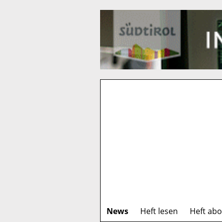
News
Heft lesen
Heft ab