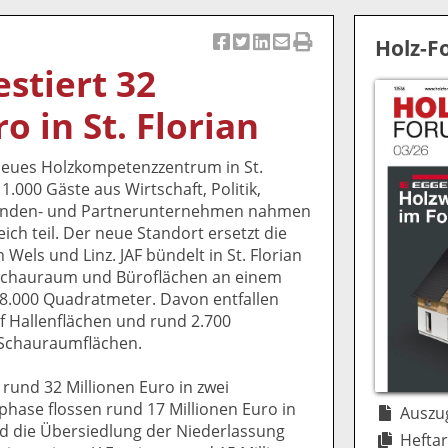
Holz-
Ar
Ar
Ar
Ar
Ar
estiert 32
ti
ti
ti
ti
ti
k
k
k
k
k
o in St. Florian
el
el
el
el
el
a
t
a
p
D
 neues Holzkompetenzzentrum in St.
uf
wi
uf
er
ru
d 1.000 Gäste aus Wirtschaft, Politik,
F
tt
Li
E
ck
Kunden- und Partnerunternehmen nahmen
ac
er
n
m
e
ich teil. Der neue Standort ersetzt die
e
n
k
ai
n
Wels und Linz. JAF bündelt in St. Florian
b
e
l
, Schauraum und Büroflächen an einem
o
di
v
48.000 Quadratmeter. Davon entfallen
o
n
er
 Hallenflächen und rund 2.700
k
te
se
 Schauraumflächen.
te
il
n
il
e
d
rund 32 Millionen Euro in zwei
e
n
e
phase flossen rund 17 Millionen Euro in
n
n
Auszug
d die Übersiedlung der Niederlassung
Heftar