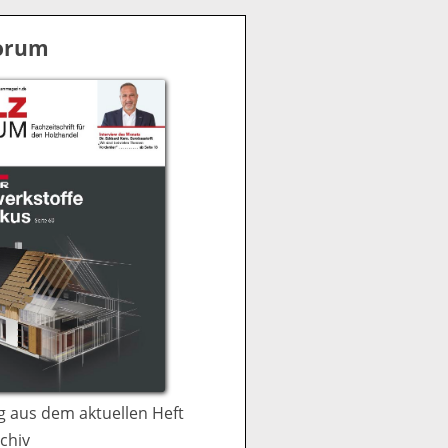
S
u
Forum
c
h
e
 aus dem aktuellen Heft
chiv