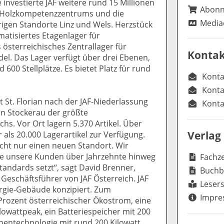
 investierte JAF weitere rund 15 Millionen
Abon
es Holzkompetenzzentrums und die
Media
gen Standorte Linz und Wels. Herzstück
matisiertes Etagenlager für
s österreichisches Zentrallager für
Kontak
el. Das Lager verfügt über drei Ebenen,
600 Stellplätze. Es bietet Platz für rund
Konta
Konta
t St. Florian nach der JAF-Niederlassung
Konta
n Stockerau der größte
hs. Vor Ort lagern 5.370 Artikel. Über
Verlag
als 20.000 Lagerartikel zur Verfügung.
nicht nur einen neuen Standort. Wir
 die unsere Kunden über Jahrzehnte hinweg
Fachze
andards setzt“, sagt David Brenner,
Buchb
Geschäftsführer von JAF Österreich. JAF
Lesers
ergie-Gebäude konzipiert. Zum
Impre
rozent österreichischer Ökostrom, eine
lowattpeak, ein Batteriespeicher mit 200
ntechnologie mit rund 200 Kilowatt