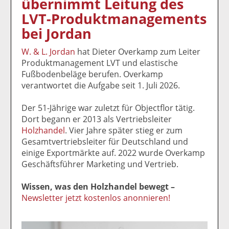
übernimmt Leitung des
k
k
k
k
k
LVT-Produktmanagements
el
el
el
el
el
a
t
a
p
D
bei Jordan
uf
wi
uf
er
ru
F
tt
Li
E
ck
W. & L. Jordan
hat Dieter Overkamp zum Leiter
ac
er
n
m
e
Produktmanagement LVT und elastische
e
n
k
ai
n
Fußbodenbeläge berufen. Overkamp
b
e
l
verantwortet die Aufgabe seit 1. Juli 2026.
o
di
v
o
n
er
Der 51-Jährige war zuletzt für Objectflor tätig.
k
te
se
Dort begann er 2013 als Vertriebsleiter
te
il
n
Holzhandel
. Vier Jahre später stieg er zum
il
e
d
Gesamtvertriebsleiter für Deutschland und
e
n
e
einige Exportmärkte auf. 2022 wurde Overkamp
n
n
Geschäftsführer Marketing und Vertrieb.
Wissen, was den Holzhandel bewegt –
Newsletter jetzt kostenlos anonnieren!