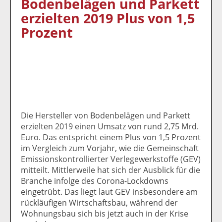
Bodenbelägen und Parkett
k
k
k
k
k
erzielten 2019 Plus von 1,5
el
el
el
el
el
a
t
a
p
D
Prozent
uf
wi
uf
er
ru
F
tt
Li
E
ck
ac
er
n
m
e
e
n
k
ai
n
b
e
l
o
di
v
o
n
er
k
te
se
Die Hersteller von Bodenbelägen und Parkett
te
il
n
erzielten 2019 einen Umsatz von rund 2,75 Mrd.
il
e
d
Euro. Das entspricht einem Plus von 1,5 Prozent
e
n
e
im Vergleich zum Vorjahr, wie die Gemeinschaft
n
n
Emissionskontrollierter Verlegewerkstoffe (GEV)
mitteilt. Mittlerweile hat sich der Ausblick für die
Branche infolge des Corona-Lockdowns
eingetrübt. Das liegt laut GEV insbesondere am
rückläufigen Wirtschaftsbau, während der
Wohnungsbau sich bis jetzt auch in der Krise