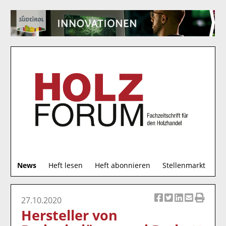
S
News
Heft lesen
Heft abonnieren
Stellenmarkt
u
c
h
27.10.2020
Ar
Ar
Ar
Ar
Ar
e
Hersteller von
ti
ti
ti
ti
ti