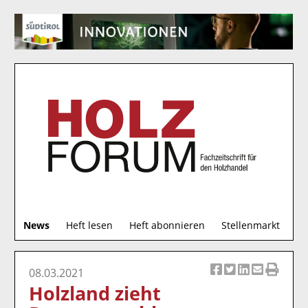
S
News
Heft lesen
Heft abonnieren
Stellenmarkt
u
c
h
08.03.2021
Ar
Ar
Ar
Ar
Ar
e
Holzland zieht
ti
ti
ti
ti
ti