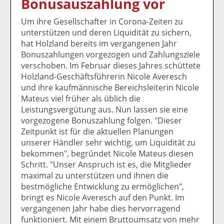
Bonusauszahlung vor
k
k
k
k
k
el
el
el
el
el
Um ihre Gesellschafter in Corona-Zeiten zu
a
t
a
p
D
unterstützen und deren Liquidität zu sichern,
uf
wi
uf
er
ru
hat Holzland bereits im vergangenen Jahr
F
tt
Li
E
ck
Bonuszahlungen vorgezogen und Zahlungsziele
ac
er
n
m
e
verschoben. Im Februar dieses Jahres schüttete
e
n
k
ai
n
Holzland-Geschäftsführerin Nicole Averesch
b
e
l
und ihre kaufmännische Bereichsleiterin Nicole
o
di
v
Mateus viel früher als üblich die
o
n
er
Leistungsvergütung aus. Nun lassen sie eine
k
te
se
vorgezogene Bonuszahlung folgen. "Dieser
te
il
n
Zeitpunkt ist für die aktuellen Planungen
il
e
d
unserer Händler sehr wichtig, um Liquidität zu
e
n
e
bekommen", begründet Nicole Mateus diesen
n
n
Schritt. "Unser Anspruch ist es, die Mitglieder
maximal zu unterstützen und ihnen die
bestmögliche Entwicklung zu ermöglichen",
bringt es Nicole Averesch auf den Punkt. Im
vergangenen Jahr habe dies hervorragend
funktioniert. Mit einem Bruttoumsatz von mehr