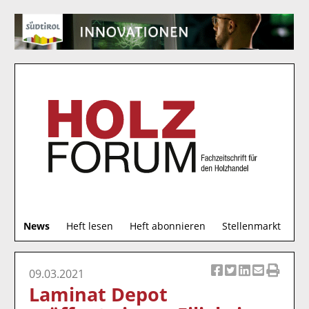
S
News
Heft lesen
Heft abonnieren
Stellenmarkt
u
c
h
09.03.2021
Ar
Ar
Ar
Ar
Ar
e
Laminat Depot
ti
ti
ti
ti
ti