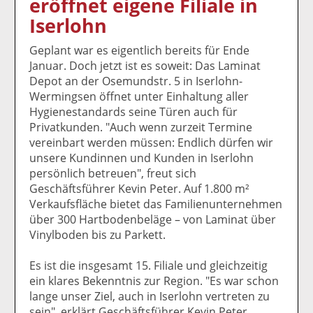
eröffnet eigene Filiale in
k
k
k
k
k
Iserlohn
el
el
el
el
el
a
t
a
p
D
Geplant war es eigentlich bereits für Ende
uf
wi
uf
er
ru
Januar. Doch jetzt ist es soweit: Das Laminat
F
tt
Li
E
ck
Depot an der Osemundstr. 5 in Iserlohn-
ac
er
n
m
e
Wermingsen öffnet unter Einhaltung aller
e
n
k
ai
n
Hygienestandards seine Türen auch für
b
e
l
Privatkunden. "Auch wenn zurzeit Termine
o
di
v
vereinbart werden müssen: Endlich dürfen wir
o
n
er
unsere Kundinnen und Kunden in Iserlohn
k
te
se
persönlich betreuen", freut sich
te
il
n
Geschäftsführer Kevin Peter. Auf 1.800 m²
il
e
d
Verkaufsfläche bietet das Familienunternehmen
e
n
e
über 300 Hartbodenbeläge – von Laminat über
n
n
Vinylboden bis zu Parkett.
Es ist die insgesamt 15. Filiale und gleichzeitig
ein klares Bekenntnis zur Region. "Es war schon
lange unser Ziel, auch in Iserlohn vertreten zu
sein", erklärt Geschäftsführer Kevin Peter.