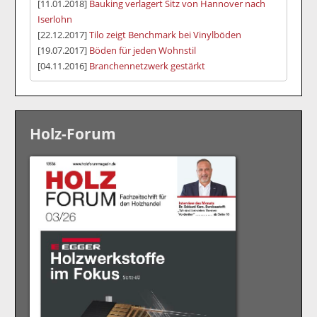
[11.01.2018]
Bauking verlagert Sitz von Hannover nach
Iserlohn
[22.12.2017]
Tilo zeigt Benchmark bei Vinylböden
[19.07.2017]
Böden für jeden Wohnstil
[04.11.2016]
Branchennetzwerk gestärkt
Holz-Forum