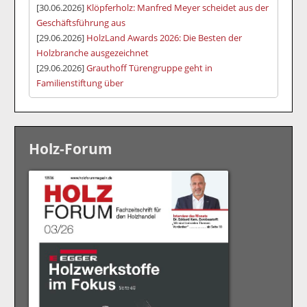
[30.06.2026]
Klöpferholz: Manfred Meyer scheidet aus der
Geschäftsführung aus
[29.06.2026]
HolzLand Awards 2026: Die Besten der
Holzbranche ausgezeichnet
[29.06.2026]
Grauthoff Türengruppe geht in
Familienstiftung über
Holz-Forum