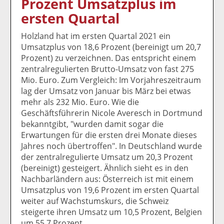
Prozent Umsatzplus im
k
k
k
k
k
ersten Quartal
el
el
el
el
el
a
t
a
p
D
Holzland hat im ersten Quartal 2021 ein
uf
wi
uf
er
ru
Umsatzplus von 18,6 Prozent (bereinigt um 20,7
F
tt
Li
E
ck
Prozent) zu verzeichnen. Das entspricht einem
ac
er
n
m
e
zentralregulierten Brutto-Umsatz von fast 275
e
n
k
ai
n
Mio. Euro. Zum Vergleich: Im Vorjahreszeitraum
b
e
l
lag der Umsatz von Januar bis März bei etwas
o
di
v
mehr als 232 Mio. Euro. Wie die
o
n
er
Geschäftsführerin Nicole Averesch in Dortmund
k
te
se
bekanntgibt, "wurden damit sogar die
te
il
n
Erwartungen für die ersten drei Monate dieses
il
e
d
Jahres noch übertroffen". In Deutschland wurde
e
n
e
der zentralregulierte Umsatz um 20,3 Prozent
n
n
(bereinigt) gesteigert. Ähnlich sieht es in den
Nachbarländern aus: Österreich ist mit einem
Umsatzplus von 19,6 Prozent im ersten Quartal
weiter auf Wachstumskurs, die Schweiz
steigerte ihren Umsatz um 10,5 Prozent, Belgien
um 55,7 Prozent.