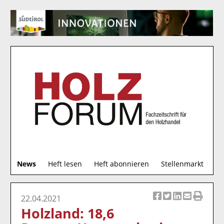
S
News
Heft lesen
Heft abonnieren
Stellenmarkt
u
c
h
22.04.2021
Ar
Ar
Ar
Ar
Ar
e
Holzland: 18,6
ti
ti
ti
ti
ti