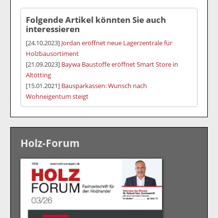
Folgende Artikel könnten Sie auch
interessieren
[24.10.2023]
Jordan eröffnet neue Lagerzentrale für
Holzbausortiment
[21.09.2023]
Baywa Baustoffe eröffnet Smart Store in
Altötting
[15.01.2021]
Bausparkassen: Wunsch nach
Wohneigentum steigt
Holz-Forum