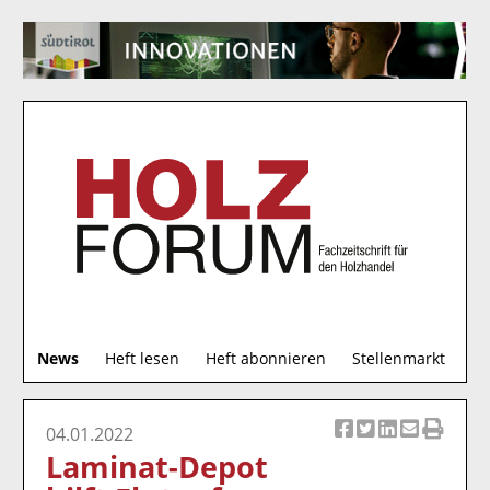
S
News
Heft lesen
Heft abonnieren
Stellenmarkt
u
c
h
04.01.2022
Ar
Ar
Ar
Ar
Ar
e
Laminat-Depot
ti
ti
ti
ti
ti