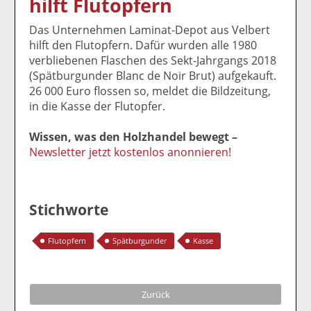
hilft Flutopfern
k
k
k
k
k
el
el
el
el
el
Das Unternehmen Laminat-Depot aus Velbert
a
t
a
p
D
hilft den Flutopfern. Dafür wurden alle 1980
uf
wi
uf
er
ru
verbliebenen Flaschen des Sekt-Jahrgangs 2018
F
tt
Li
E
ck
(Spätburgunder Blanc de Noir Brut) aufgekauft.
ac
er
n
m
e
26 000 Euro flossen so, meldet die Bildzeitung,
e
n
k
ai
n
in die Kasse der Flutopfer.
b
e
l
o
di
v
Wissen, was den Holzhandel bewegt –
o
n
er
Newsletter jetzt kostenlos anonnieren!
k
te
se
te
il
n
il
e
d
e
n
e
Stichworte
n
n
Flutopfern
Spätburgunder
Kasse
Zurück