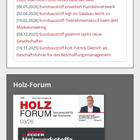
[06.05.2026]
Eurobaustoff erweitert Handelsnetzwerk
[02.04.2026]
Eurobaustoff legt im Galabau leicht zu
[16.02.2026]
Eurobaustoff: Teilnehmerrekord beim i&M
Markenmeeting
[04.12.2025]
Eurobaustoff gewinnt sechs neue
Gesellschafter
[19.11.2025]
Eurobaustoff holt Patrick Dietrich als
Geschäftsführer für das Beschaffungsmanagement
Holz-Forum