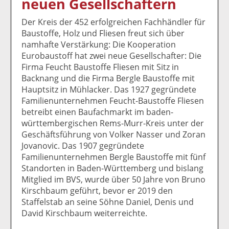
neuen Gesellschaftern
k
k
k
k
k
el
el
el
el
el
Der Kreis der 452 erfolgreichen Fachhändler für
a
t
a
p
D
Baustoffe, Holz und Fliesen freut sich über
uf
wi
uf
er
ru
namhafte Verstärkung: Die Kooperation
F
tt
Li
E
ck
Eurobaustoff hat zwei neue Gesellschafter: Die
ac
er
n
m
e
Firma Feucht Baustoffe Fliesen mit Sitz in
e
n
k
ai
n
Backnang und die Firma Bergle Baustoffe mit
b
e
l
Hauptsitz in Mühlacker. Das 1927 gegründete
o
di
v
Familienunternehmen Feucht-Baustoffe Fliesen
o
n
er
betreibt einen Baufachmarkt im baden-
k
te
se
württembergischen Rems-Murr-Kreis unter der
te
il
n
Geschäftsführung von Volker Nasser und Zoran
il
e
d
Jovanovic. Das 1907 gegründete
e
n
e
Familienunternehmen Bergle Baustoffe mit fünf
n
n
Standorten in Baden-Württemberg und bislang
Mitglied im BVS, wurde über 50 Jahre von Bruno
Kirschbaum geführt, bevor er 2019 den
Staffelstab an seine Söhne Daniel, Denis und
David Kirschbaum weiterreichte.