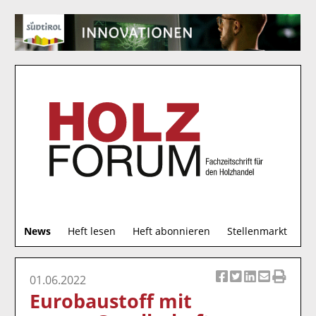
S
News
Heft lesen
Heft abonnieren
Stellenmarkt
u
c
h
01.06.2022
Ar
Ar
Ar
Ar
Ar
e
Eurobaustoff mit
ti
ti
ti
ti
ti