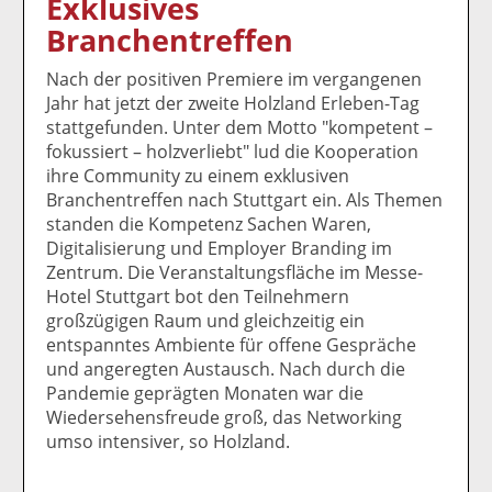
Exklusives
k
k
k
k
k
Branchentreffen
el
el
el
el
el
a
t
a
p
D
Nach der positiven Premiere im vergangenen
uf
wi
uf
er
ru
Jahr hat jetzt der zweite Holzland Erleben-Tag
F
tt
Li
E
ck
stattgefunden. Unter dem Motto "kompetent –
ac
er
n
m
e
fokussiert – holzverliebt" lud die Kooperation
e
n
k
ai
n
ihre Community zu einem exklusiven
b
e
l
Branchentreffen nach Stuttgart ein. Als Themen
o
di
v
standen die Kompetenz Sachen Waren,
o
n
er
Digitalisierung und Employer Branding im
k
te
se
Zentrum. Die Veranstaltungsfläche im Messe-
te
il
n
Hotel Stuttgart bot den Teilnehmern
il
e
d
großzügigen Raum und gleichzeitig ein
e
n
e
entspanntes Ambiente für offene Gespräche
n
n
und angeregten Austausch. Nach durch die
Pandemie geprägten Monaten war die
Wiedersehensfreude groß, das Networking
umso intensiver, so Holzland.