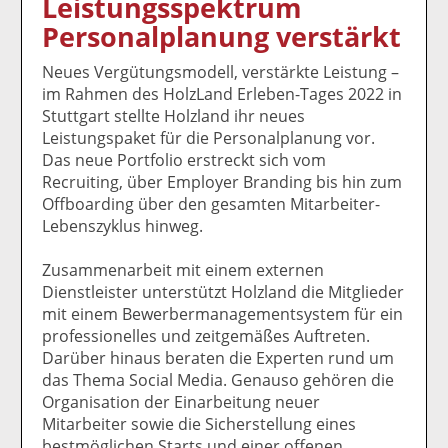
Leistungsspektrum
k
k
k
k
k
Personalplanung verstärkt
el
el
el
el
el
a
t
a
p
D
Neues Vergütungsmodell, verstärkte Leistung –
uf
wi
uf
er
ru
im Rahmen des HolzLand Erleben-Tages 2022 in
F
tt
Li
E
ck
Stuttgart stellte Holzland ihr neues
ac
er
n
m
e
Leistungspaket für die Personalplanung vor.
e
n
k
ai
n
Das neue Portfolio erstreckt sich vom
b
e
l
Recruiting, über Employer Branding bis hin zum
o
di
v
Offboarding über den gesamten Mitarbeiter-
o
n
er
Lebenszyklus hinweg.
k
te
se
te
il
n
Zusammenarbeit mit einem externen
il
e
d
Dienstleister unterstützt Holzland die Mitglieder
e
n
e
mit einem Bewerbermanagementsystem für ein
n
n
professionelles und zeitgemäßes Auftreten.
Darüber hinaus beraten die Experten rund um
das Thema Social Media. Genauso gehören die
Organisation der Einarbeitung neuer
Mitarbeiter sowie die Sicherstellung eines
bestmöglichen Starts und einer offenen