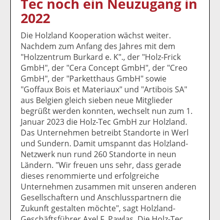
Tec noch ein Neuzugang in
k
k
k
k
k
2022
el
el
el
el
el
a
t
a
p
D
Die Holzland Kooperation wächst weiter.
uf
wi
uf
er
ru
Nachdem zum Anfang des Jahres mit dem
F
tt
Li
E
ck
"Holzzentrum Burkard e. K"., der "Holz-Frick
ac
er
n
m
e
GmbH", der "Cera Concept GmbH", der "Creo
e
n
k
ai
n
GmbH", der "Parketthaus GmbH" sowie
b
e
l
"Goffaux Bois et Materiaux" und "Artibois SA"
o
di
v
aus Belgien gleich sieben neue Mitglieder
o
n
er
begrüßt werden konnten, wechselt nun zum 1.
k
te
se
Januar 2023 die Holz-Tec GmbH zur Holzland.
te
il
n
Das Unternehmen betreibt Standorte in Werl
il
e
d
und Sundern. Damit umspannt das Holzland-
e
n
e
Netzwerk nun rund 260 Standorte in neun
n
n
Ländern. "Wir freuen uns sehr, dass gerade
dieses renommierte und erfolgreiche
Unternehmen zusammen mit unseren anderen
Gesellschaftern und Anschlusspartnern die
Zukunft gestalten möchte", sagt Holzland-
Geschäftsführer Axel F. Pawlas. Die Holz-Tec