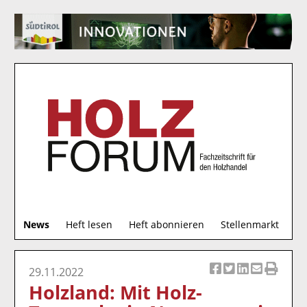
S
News
Heft lesen
Heft abonnieren
Stellenmarkt
u
c
h
29.11.2022
Ar
Ar
Ar
Ar
Ar
e
Holzland: Mit Holz-
ti
ti
ti
ti
ti