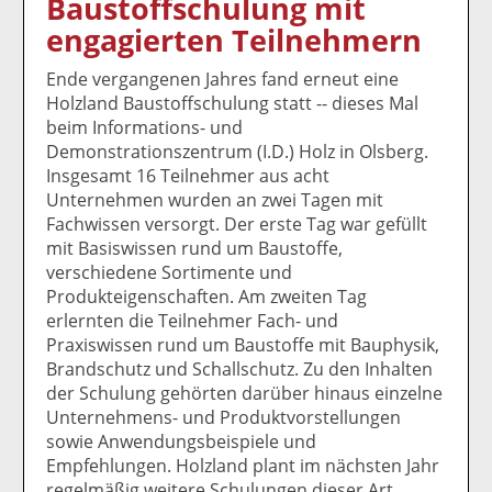
Baustoffschulung mit
k
k
k
k
k
engagierten Teilnehmern
el
el
el
el
el
a
t
a
p
D
Ende vergangenen Jahres fand erneut eine
uf
wi
uf
er
ru
Holzland Baustoffschulung statt -- dieses Mal
F
tt
Li
E
ck
beim Informations- und
ac
er
n
m
e
Demonstrationszentrum (I.D.) Holz in Olsberg.
e
n
k
ai
n
Insgesamt 16 Teilnehmer aus acht
b
e
l
Unternehmen wurden an zwei Tagen mit
o
di
v
Fachwissen versorgt. Der erste Tag war gefüllt
o
n
er
mit Basiswissen rund um Baustoffe,
k
te
se
verschiedene Sortimente und
te
il
n
Produkteigenschaften. Am zweiten Tag
il
e
d
erlernten die Teilnehmer Fach- und
e
n
e
Praxiswissen rund um Baustoffe mit Bauphysik,
n
n
Brandschutz und Schallschutz. Zu den Inhalten
der Schulung gehörten darüber hinaus einzelne
Unternehmens- und Produktvorstellungen
sowie Anwendungsbeispiele und
Empfehlungen. Holzland plant im nächsten Jahr
regelmäßig weitere Schulungen dieser Art