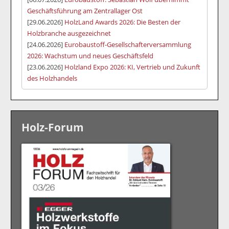
Geschäftsführung am Zentrallager Ost
[29.06.2026]
HolzLand Awards 2026: Die Besten der
Holzbranche ausgezeichnet
[24.06.2026]
Eurobaustoff-Gesellschafterversammlung
2026: Wachstum und neues Geschäftsfeld
[23.06.2026]
Holzland Expo 2026: KI, Vertrieb und Zukunft
des Holzhandels
Holz-Forum